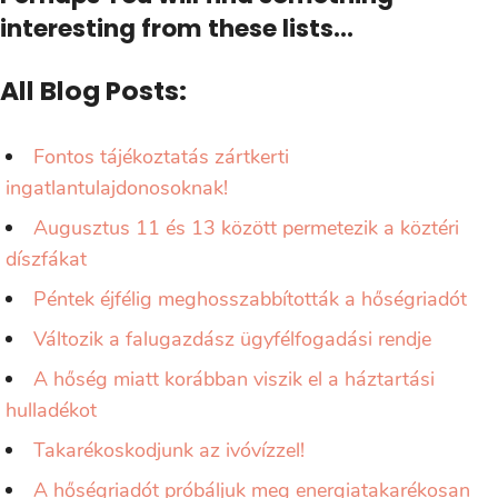
interesting from these lists...
All Blog Posts:
Fontos tájékoztatás zártkerti
ingatlantulajdonosoknak!
Augusztus 11 és 13 között permetezik a köztéri
díszfákat
Péntek éjfélig meghosszabbították a hőségriadót
Változik a falugazdász ügyfélfogadási rendje
A hőség miatt korábban viszik el a háztartási
hulladékot
Takarékoskodjunk az ivóvízzel!
A hőségriadót próbáljuk meg energiatakarékosan