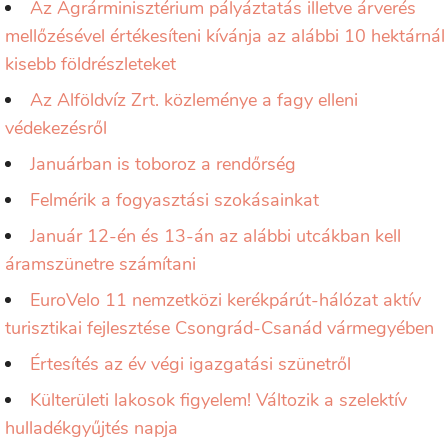
Az Agrárminisztérium pályáztatás illetve árverés
mellőzésével értékesíteni kívánja az alábbi 10 hektárnál
kisebb földrészleteket
Az Alföldvíz Zrt. közleménye a fagy elleni
védekezésről
Januárban is toboroz a rendőrség
Felmérik a fogyasztási szokásainkat
Január 12-én és 13-án az alábbi utcákban kell
áramszünetre számítani
EuroVelo 11 nemzetközi kerékpárút-hálózat aktív
turisztikai fejlesztése Csongrád-Csanád vármegyében
Értesítés az év végi igazgatási szünetről
Külterületi lakosok figyelem! Változik a szelektív
hulladékgyűjtés napja