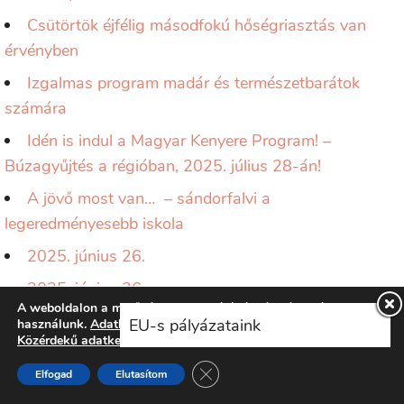
Csütörtök éjfélig másodfokú hőségriasztás van
érvényben
Izgalmas program madár és természetbarátok
számára
Idén is indul a Magyar Kenyere Program! –
Búzagyűjtés a régióban, 2025. július 28-án!
A jövő most van… – sándorfalvi a
legeredményesebb iskola
2025. június 26.
2025. június 26.
A weboldalon a minőségi felhasználói élmény érdekében sütiket
LAKOSSÁGI KÖZLEMÉNY!
EU-s pályázataink
használunk.
Adatkezelési tájékoztatónkat
itt ismerheti meg.
Közérdekű adatkezelési szabályzatunkat
itt ismerheti meg.
Tájékoztató földi szúnyoggyérítésről
Close GDPR Cookie Banner
Elfogad
Elutasítom
Óvodás korú gyermekek szülei, figyelem!