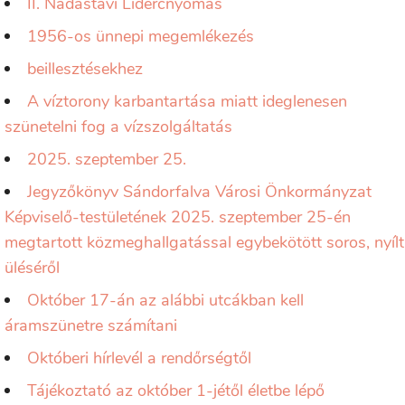
II. Nádastavi Lidércnyomás
1956-os ünnepi megemlékezés
beillesztésekhez
A víztorony karbantartása miatt ideglenesen
szünetelni fog a vízszolgáltatás
2025. szeptember 25.
Jegyzőkönyv Sándorfalva Városi Önkormányzat
Képviselő-testületének 2025. szeptember 25-én
megtartott közmeghallgatással egybekötött soros, nyílt
üléséről
Október 17-án az alábbi utcákban kell
áramszünetre számítani
Októberi hírlevél a rendőrségtől
Tájékoztató az október 1-jétől életbe lépő