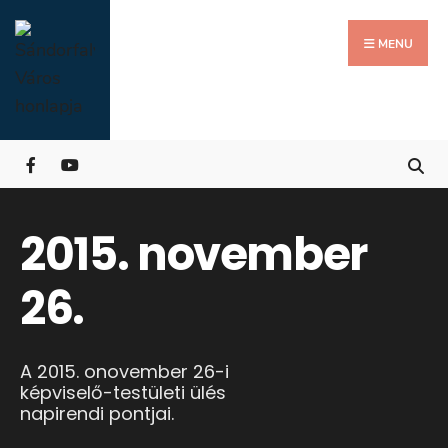
Search
Skip
for:
Close
to
MENU
Searc
content
Wind
2015. november
26.
A 2015. onovember 26-i
képviselő-testületi ülés
napirendi pontjai.