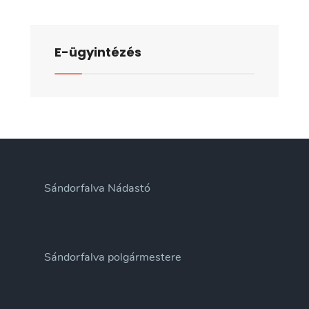
döntésekről,
utasításokról,
E-ügyintézés
fontosabb
tárgyalásokról,
valamint
a
lejárt
határidejű
határozatok
végrehajtásáról
Sándorfalva Nádastó
Sándorfalva polgármestere