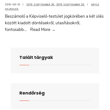
2019-09-16
|
2019. SZEPTEMBER 26.
,
2019. SZEPTEMBER 26.
|
SIPOS
költségvetésről
HAJNALKA
szóló
Beszámoló a Képviselő-testület jogkörében a két ülés
1/2019.
között kiadott döntésekről, utasításokról,
(II.15.)
1.
fontosabb
...
Read More
→
önkormányzati
napirendi
rendeletének
pont:
módosításáról
Beszámoló
a
Talált tárgyak
Képviselő-
testület
jogkörében
a
két
Rendőrség
ülés
között
kiadott