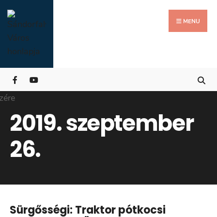
Search
Skip
for:
Close
to
MENU
Searc
content
Wind
2019. szeptember
26.
Sürgősségi: Traktor pótkocsi