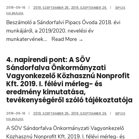
pályázathoz
2019-09-16
|
2019. SZEPTEMBER 26.
,
2019. SZEPTEMBER 26.
|
SIPOS
HAJNALKA
Beszámoló a Sándorfalvi Pipacs Óvoda 2018. évi
munkájáról, a 2019/2020. nevelési év
5.
munkatervének
...
Read More
→
napirendi
pont:
4. napirendi pont: A SÖV
.
Sándorfalva Önkormányzati
Beszámoló
Vagyonkezelő Közhasznú Nonprofit
a
Kft. 2019. I. félévi mérleg- és
Sándorfalvi
eredmény kimutatása,
Pipacs
tevékenységéről szóló tájékoztatója
Óvoda
2019-09-16
|
2019. SZEPTEMBER 26.
,
2019. SZEPTEMBER 26.
2018.
|
SIPOS
HAJNALKA
évi
A SÖV Sándorfalva Önkormányzati Vagyonkezelő
munkájáról,
Közhasznú Nonprofit Kft. 2019. I. félévi mérleg- és