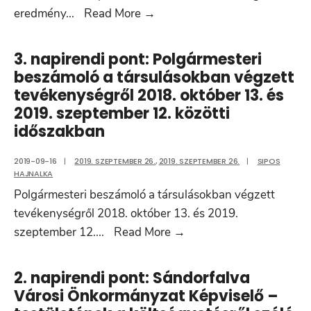
a
4.
eredmény
...
Read More
→
2019/2020.
napirendi
nevelési
pont:
3. napirendi pont: Polgármesteri
év
A
beszámoló a társulásokban végzett
munkatervének
SÖV
tevékenységről 2018. október 13. és
véleményezése
Sándorfalva
2019. szeptember 12. közötti
Önkormányzati
időszakban
Vagyonkezelő
Közhasznú
2019-09-16
|
2019. SZEPTEMBER 26.
,
2019. SZEPTEMBER 26.
|
SIPOS
HAJNALKA
Nonprofit
Polgármesteri beszámoló a társulásokban végzett
Kft.
tevékenységről 2018. október 13. és 2019.
2019.
3.
szeptember 12.
...
Read More
→
I.
napirendi
félévi
pont:
2. napirendi pont: Sándorfalva
mérleg-
Polgármesteri
Városi Önkormányzat Képviselő –
és
beszámoló