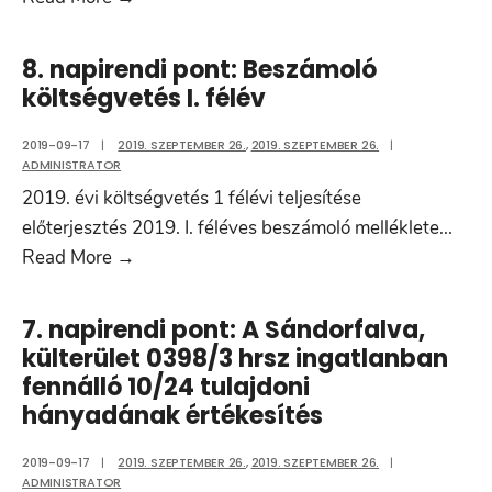
Tájékoztató
a
8. napirendi pont: Beszámoló
Képviselő-
költségvetés I. félév
testület
2014.
2019-09-17
|
2019. SZEPTEMBER 26.
,
2019. SZEPTEMBER 26.
|
ADMINISTRATOR
október
2019. évi költségvetés 1 félévi teljesítése
27.
előterjesztés 2019. I. féléves beszámoló melléklete
...
és
8.
Read More
→
2019.
napirendi
szeptember
pont:
15.
7. napirendi pont: A Sándorfalva,
Beszámoló
közötti
külterület 0398/3 hrsz ingatlanban
költségvetés
tevékenységéről
fennálló 10/24 tulajdoni
I.
hányadának értékesítés
félév
2019-09-17
|
2019. SZEPTEMBER 26.
,
2019. SZEPTEMBER 26.
|
ADMINISTRATOR