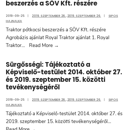
beszerzés a SÖV Kft. részére
2019-09-25
|
2019. SZEPTEMBER 26.
,
2019. SZEPTEMBER 26.
|
SIPOS
HAJNALKA
Traktor pótkocsi beszerzés a SÖV Kft. részére
Agrobázis ajánlat Royal Traktor ajánlat 1. Royal
Sürgősségi:
Traktor
...
Read More
→
Traktor
pótkocsi
Sürgősségi: Tájékoztató a
beszerzés
Képviselő-testület 2014. október 27.
a
és 2019. szeptember 15. közötti
SÖV
tevékenységéről
Kft.
részére
2019-09-25
|
2019. SZEPTEMBER 26.
,
2019. SZEPTEMBER 26.
|
SIPOS
HAJNALKA
Tájékoztató a Képviselő-testület 2014. október 27. és
2019. szeptember 15. közötti tevékenységéről
...
Sürgősségi:
Read More
→