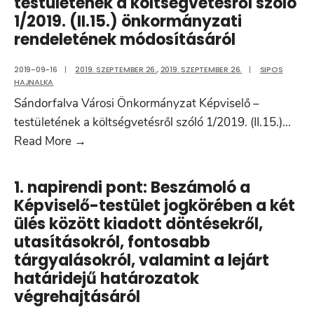
testületének a költségvetésről szóló
eredmény
a
1/2019. (II.15.) önkormányzati
kimutatása,
társulásokban
rendeletének módosításáról
tevékenységéről
végzett
szóló
tevékenységről
2019-09-16
|
2019. SZEPTEMBER 26.
,
2019. SZEPTEMBER 26.
|
SIPOS
tájékoztatója
HAJNALKA
2018.
Sándorfalva Városi Önkormányzat Képviselő –
október
testületének a költségvetésről szóló 1/2019. (II.15.)
...
13.
2.
Read More
→
és
napirendi
2019.
pont:
1. napirendi pont: Beszámoló a
szeptember
Sándorfalva
Képviselő-testület jogkörében a két
12.
Városi
ülés között kiadott döntésekről,
közötti
Önkormányzat
utasításokról, fontosabb
időszakban
Képviselő
tárgyalásokról, valamint a lejárt
–
határidejű határozatok
testületének
végrehajtásáról
a