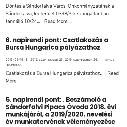
Döntés a Sándorfalva Városi Önkormányzatának a
Sándorfalva, külterület 0398/3 hrsz ingatlanban
7.
fennálló 10/24
...
Read More
→
napirendi
pont:
6. napirendi pont: Csatlakozás a
A
Bursa Hungarica pályázathoz
Sándorfalva,
külterület
2019-09-16
|
2019. SZEPTEMBER 26.
,
2019. SZEPTEMBER 26.
|
SIPOS
HAJNALKA
0398/3
Csatlakozás a Bursa Hungarica pályázathoz
...
Read
hrsz
6.
More
→
ingatlanban
napirendi
fennálló
pont:
10/24
5. napirendi pont: . Beszámoló a
Csatlakozás
tulajdoni
Sándorfalvi Pipacs Óvoda 2018. évi
a
hányadának
munkájáról, a 2019/2020. nevelési
Bursa
év munkatervének véleményezése
értékesítés
Hungarica