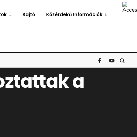
Search
Window
tok
Sajtó
Közérdekű Információk
ztattak a