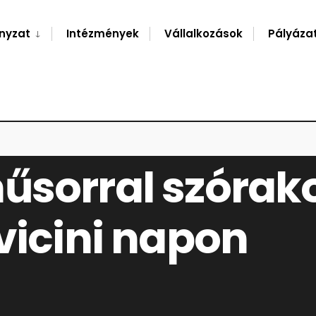
nyzat
Intézmények
Vállalkozások
Pályáza
KOK A PALLAVICINI NAPON
űsorral szórako
vicini napon