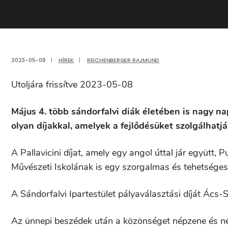
2023-05-08
|
HÍREK
|
REICHENBERGER RAJMUND
Utoljára frissítve 2023-05-08
Május 4. több sándorfalvi diák életében is nagy nap
olyan díjakkal, amelyek a fejlődésüket szolgálhatjá
A Pallavicini díjat, amely egy angol úttal jár együtt,
Művészeti Iskolának is egy szorgalmas és tehetséges 
A Sándorfalvi Ipartestület pályaválasztási díját Ács-
Az ünnepi beszédek után a közönséget népzene és nép