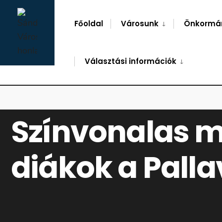
for:
Skip
to
Főoldal
Városunk
Önkormá
content
Választási információk
FŐOLDAL
HÍREK
SZÍNVONALAS MŰSORRAL SZÓRAKOZTATTAK A DIÁ
Színvonalas m
diákok a Palla