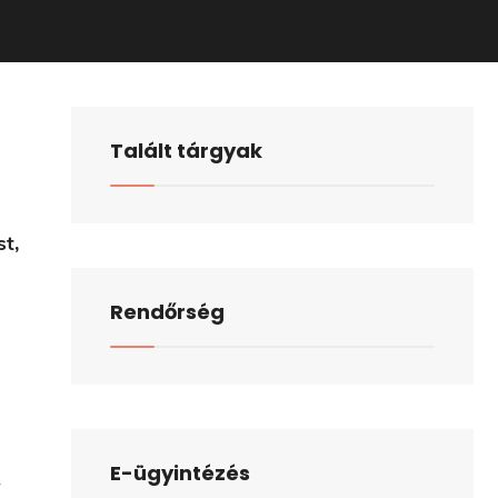
Talált tárgyak
st,
Rendőrség
E-ügyintézés
-