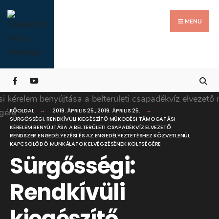
Search
Skip
for:
Close
to
MENU
Searc
content
Wind
FŐOLDAL
2019. ÁPRILIS 25.
,
2019. ÁPRILIS 25.
SÜRGŐSSÉGI: RENDKÍVÜLI KIEGÉSZÍTŐ MŰKÖDÉSI TÁMOGATÁSI
KÉRELEM BENYÚJTÁSA A BELTERÜLETI CSAPADÉKVÍZ ELVEZETŐ
RENDSZER ENGEDÉLYEZÉSI ÉS AZ ENGEDÉLYEZTETÉSHEZ KÖZVETLENÜL
KAPCSOLÓDÓ MUNKÁLATOK ELVÉGZÉSÉNEK KÖLTSÉGÉRE
Sürgősségi:
Rendkívüli
kiegészítő