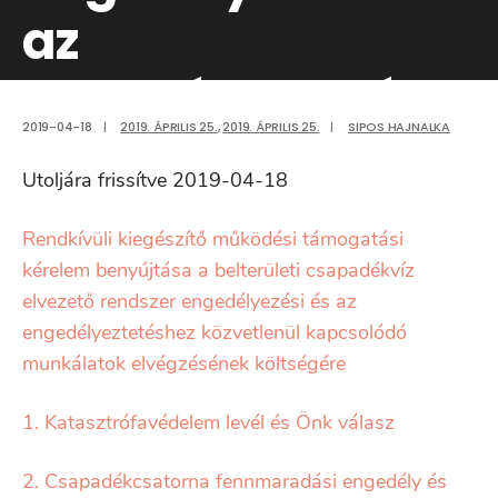
az
engedélyeztetéshe
2019-04-18
|
2019. ÁPRILIS 25.
,
2019. ÁPRILIS 25.
|
SIPOS HAJNALKA
közvetlenül
Utoljára frissítve 2019-04-18
kapcsolódó
Rendkívüli kiegészítő működési támogatási
munkálatok
kérelem benyújtása a belterületi csapadékvíz
elvezető rendszer engedélyezési és az
elvégzésének
engedélyeztetéshez közvetlenül kapcsolódó
munkálatok elvégzésének költségére
költségére
1. Katasztrófavédelem levél és Önk válasz
2. Csapadékcsatorna fennmaradási engedély és