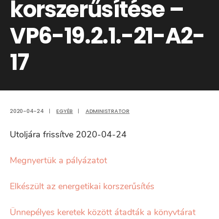
korszerűsítése –
VP6-19.2.1.-21-A2-
17
2020-04-24
|
EGYÉB
|
ADMINISTRATOR
Utoljára frissítve 2020-04-24
Megnyertük a pályázatot
Elkészült az energetikai korszerűsítés
Ünnepélyes keretek között átadták a könyvtárat