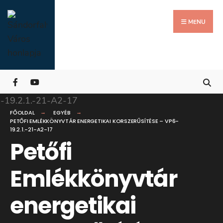
Search
Skip
for:
Close
to
MENU
Searc
content
Wind
FŐOLDAL
EGYÉB
PETŐFI EMLÉKKÖNYVTÁR ENERGETIKAI KORSZERŰSÍTÉSE – VP6-
19.2.1.-21-A2-17
Petőfi
Emlékkönyvtár
energetikai