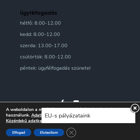
Ügyfélfogadás
hétfő: 8.00-12.00
kedd: 8.00-12.00
szerda: 13.00-17.00
csütörtök: 8.00-12.00
péntek: ügyfélfogadás szünetel
A weboldalon a minőségi felhasználói élmény érdekében sütiket
EU-s pályázataink
használunk.
Adatkezelési tájékoztatónkat
itt ismerheti meg.
Közérdekű adatkezelési szabályzatunkat
itt ismerheti meg.
© 2026 Sándorfalva Város honlapja • Sándorfalvi Közös Önkormányzati
Hivatal 2016 | Minden jog fenntartva
Close GDPR Cookie Banner
Elfogad
Elutasítom