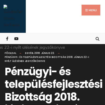
Search
Skip
for:
Close
to
MENU
Searc
content
Wind
FŐOLDAL
EGYÉB
,
2018. JÚNIUS 22.
PÉNZÜGYI- ÉS TELEPÜLÉSFEJLESZTÉSI BIZOTTSÁG 2018. JÚNIUS 22-I
NYÍLT ÜLÉSÉNEK JEGYZŐKÖNYVE
Pénzügyi- és
településfejlesztési
Bizottság 2018.