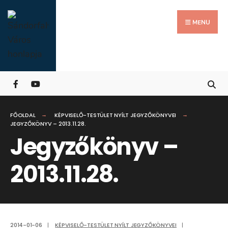
Search
Skip
for:
Close
to
MENU
Searc
content
Wind
FŐOLDAL
KÉPVISELŐ-TESTÜLET NYÍLT JEGYZŐKÖNYVEI
JEGYZŐKÖNYV – 2013.11.28.
Jegyzőkönyv –
2013.11.28.
2014-01-06
|
KÉPVISELŐ-TESTÜLET NYÍLT JEGYZŐKÖNYVEI
|