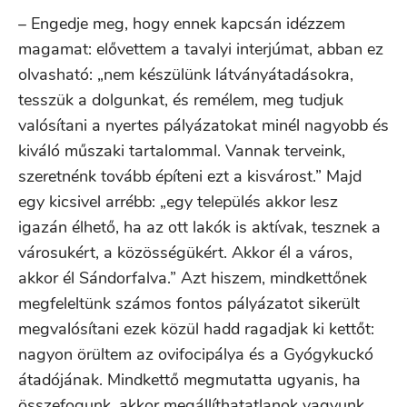
– Engedje meg, hogy ennek kapcsán idézzem
magamat: elővettem a tavalyi interjúmat, abban ez
olvasható: „nem készülünk látványátadásokra,
tesszük a dolgunkat, és remélem, meg tudjuk
valósítani a nyertes pályázatokat minél nagyobb és
kiváló műszaki tartalommal. Vannak terveink,
szeretnénk tovább építeni ezt a kisvárost.” Majd
egy kicsivel arrébb: „egy település akkor lesz
igazán élhető, ha az ott lakók is aktívak, tesznek a
városukért, a közösségükért. Akkor él a város,
akkor él Sándorfalva.” Azt hiszem, mindkettőnek
megfeleltünk számos fontos pályázatot sikerült
megvalósítani ezek közül hadd ragadjak ki kettőt:
nagyon örültem az ovifocipálya és a Gyógykuckó
átadójának. Mindkettő megmutatta ugyanis, ha
összefogunk, akkor megállíthatatlanok vagyunk.