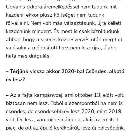
Ugyanis ekkora áremelkedéssel nem tudunk mit
kezdeni, ekkor plusz költséget nem tudunk
fölvállalni. Nem volt más választásunk, újra kellett
kezdenünk mindent. És most is csak bízni tudunk
abban, hogy a sikeres közbeszerzés után meg tud
valósulni a módosított terv, nem lesz újra, újabb
hatalmas drágulás.
– Térjünk vissza akkor 2020-ba! Csöndes, alkotó
év lesz?
– Az a fajta kampányzaj, ami október 13. előtt volt,
biztosan nem lesz. Ebből a szempontból ha nem is
csöndes, de csöndesebb év lesz 2020, mint 2019
volt. De lesz, van mit csinálnunk, akár az említett
piac, de ott az épülő kerékpárút, lesz új bölcsődénk.