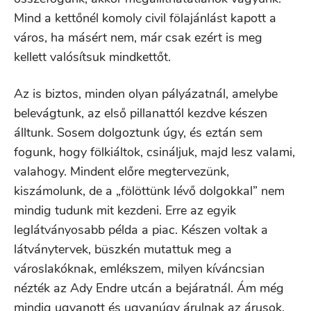
Mind a kettőnél komoly civil fölajánlást kapott a
város, ha másért nem, már csak ezért is meg
kellett valósítsuk mindkettőt.
Az is biztos, minden olyan pályázatnál, amelybe
belevágtunk, az első pillanattól kezdve készen
álltunk. Sosem dolgoztunk úgy, és eztán sem
fogunk, hogy fölkiáltok, csináljuk, majd lesz valami,
valahogy. Mindent előre megtervezünk,
kiszámolunk, de a „fölöttünk lévő dolgokkal” nem
mindig tudunk mit kezdeni. Erre az egyik
leglátványosabb példa a piac. Készen voltak a
látványtervek, büszkén mutattuk meg a
városlakóknak, emlékszem, milyen kíváncsian
nézték az Ady Endre utcán a bejáratnál. Ám még
mindig ugyanott és ugyanúgy árulnak az árusok.