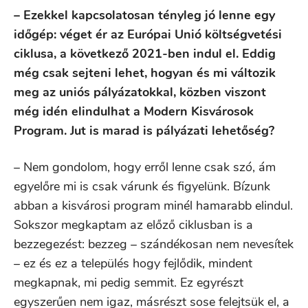
– Ezekkel kapcsolatosan tényleg jó lenne egy
időgép: véget ér az Európai Unió költségvetési
ciklusa, a következő 2021-ben indul el. Eddig
még csak sejteni lehet, hogyan és mi változik
meg az uniós pályázatokkal, közben viszont
még idén elindulhat a Modern Kisvárosok
Program. Jut is marad is pályázati lehetőség?
– Nem gondolom, hogy erről lenne csak szó, ám
egyelőre mi is csak várunk és figyelünk. Bízunk
abban a kisvárosi program minél hamarabb elindul.
Sokszor megkaptam az előző ciklusban is a
bezzegezést: bezzeg – szándékosan nem nevesítek
– ez és ez a település hogy fejlődik, mindent
megkapnak, mi pedig semmit. Ez egyrészt
egyszerűen nem igaz, másrészt sose felejtsük el, a