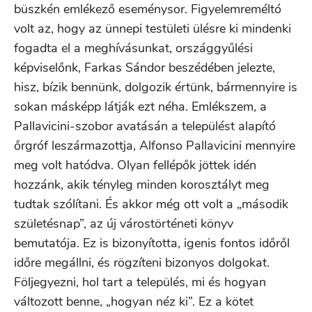
büszkén emlékező eseménysor. Figyelemreméltó
volt az, hogy az ünnepi testületi ülésre ki mindenki
fogadta el a meghívásunkat, országgyűlési
képviselőnk, Farkas Sándor beszédében jelezte,
hisz, bízik bennünk, dolgozik értünk, bármennyire is
sokan másképp látják ezt néha. Emlékszem, a
Pallavicini-szobor avatásán a települést alapító
őrgróf leszármazottja, Alfonso Pallavicini mennyire
meg volt hatódva. Olyan fellépők jöttek idén
hozzánk, akik tényleg minden korosztályt meg
tudtak szólítani. És akkor még ott volt a „második
születésnap”, az új várostörténeti könyv
bemutatója. Ez is bizonyította, igenis fontos időről
időre megállni, és rögzíteni bizonyos dolgokat.
Följegyezni, hol tart a település, mi és hogyan
változott benne, „hogyan néz ki”. Ez a kötet