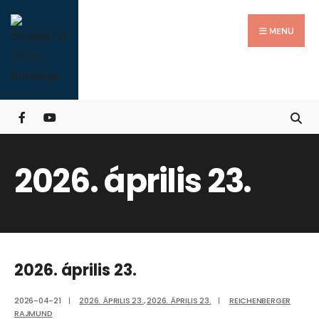
Search
Skip
for:
Close
to
MENU
Searc
content
Wind
2026. április 23.
2026. április 23.
2026-04-21
|
2026. ÁPRILIS 23.
,
2026. ÁPRILIS 23.
|
REICHENBERGER
RAJMUND