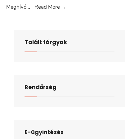
Meghívó
Meghívó
...
Read More
→
2022.
június
15.
Talált tárgyak
Rendőrség
E-ügyintézés