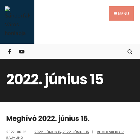
Search
Skip
for:
Close
to
MENU
Searc
content
Wind
2022. június 15
Meghívó 2022. június 15.
2022-06-15
|
2022. JÚNIUS 15
,
2022. JÚNIUS 15
|
REICHENBERGER
RAJMUND