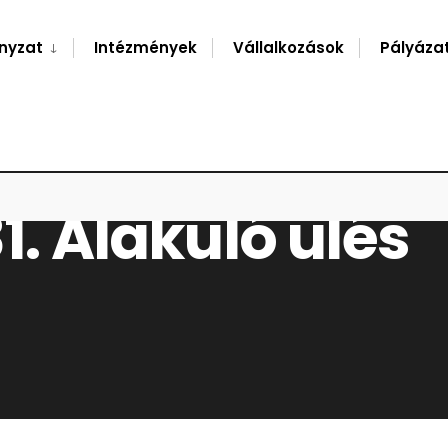
nyzat
Intézmények
Vállalkozások
Pályáza
1. Alakuló ülés