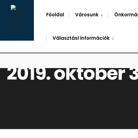
for:
Skip
to
Főoldal
Városunk
Önkormá
content
Választási információk
2019. október 3