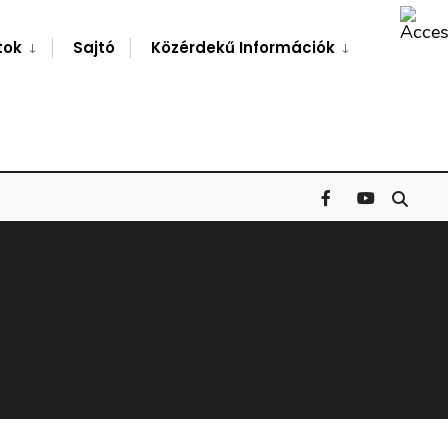
Search
Window
tok
Sajtó
Közérdekű Információk