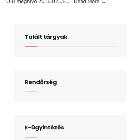
ÜJB
ÜJB meghívó 2018.02.08
...
Read More
→
meghívó
2018.02.08.
Talált tárgyak
Rendőrség
E-ügyintézés