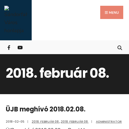
Search
Skip
for:
Close
to
MENU
Searc
content
Wind
2018. február 08.
ÜJB meghívó 2018.02.08.
2018-02-05
|
2018. FEBRUÁR 08.
,
2018. FEBRUÁR 08.
|
ADMINISTRATOR