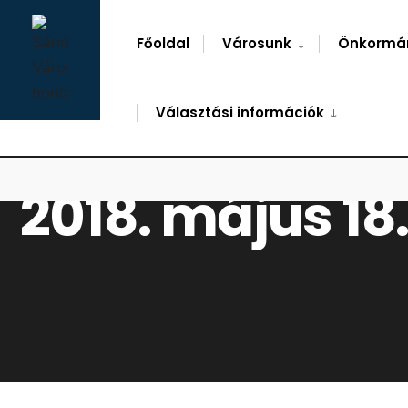
for:
Skip
to
Főoldal
Városunk
Önkormá
content
Választási információk
2018. május 18.