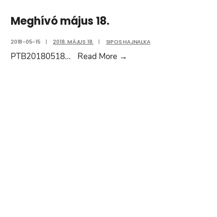
Meghívó május 18.
2018-05-15
|
2018. MÁJUS 18.
|
SIPOS HAJNALKA
Meghívó
PTB20180518
...
Read More
→
május
18.