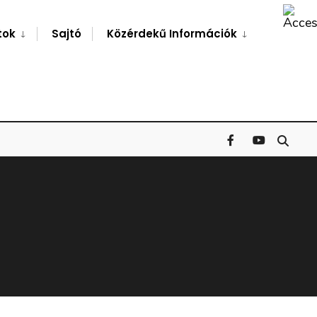
Search
Window
tok
Sajtó
Közérdekű Információk