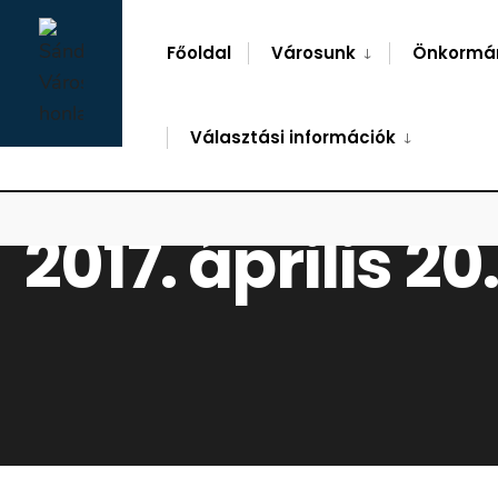
for:
Skip
to
Főoldal
Városunk
Önkormá
content
Választási információk
2017. április 20