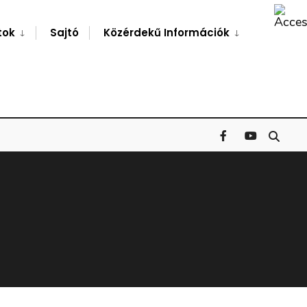
Search
Window
tok
Sajtó
Közérdekű Információk