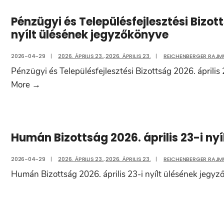
Pénzügyi és Településfejlesztési Bizott
nyílt ülésének jegyzőkönyve
2026-04-29
|
2026. ÁPRILIS 23.
,
2026. ÁPRILIS 23.
|
REICHENBERGER RAJ
Pénzügyi és Településfejlesztési Bizottság 2026. április
Pénzügyi
More
→
és
Településfejlesztési
Bizottság
Humán Bizottság 2026. április 23-i ny
2026.
április
2026-04-29
|
2026. ÁPRILIS 23.
,
2026. ÁPRILIS 23.
|
REICHENBERGER RAJ
23.
Humán Bizottság 2026. április 23-i nyílt ülésének jegy
napján
tartott
rendes
nyílt