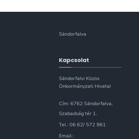
23-
i
nyílt
ülésének
Sándorfalva
jegyzőkönyve
Kapcsolat
Sándorfalvi Közös
Önkormányzati Hivatal
Cím: 6762 Sándorfalva,
Szabadság tér 1.
Tel.: 06 62/ 572 961
Email.: