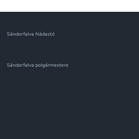
ülésének
jegyzőkönyve
Sándorfalva Nádastó
Sándorfalva polgármestere