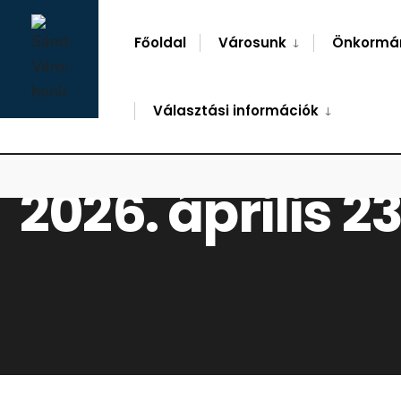
for:
Skip
to
Főoldal
Városunk
Önkormá
content
Választási információk
2026. április 23