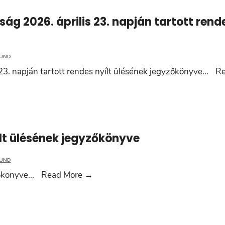
ság 2026. április 23. napján tartott rend
MUND
 23. napján tartott rendes nyílt ülésének jegyzőkönyve
...
R
ílt ülésének jegyzőkönyve
MUND
Humán
zőkönyve
...
Read More
→
Bizottság
2026.
április