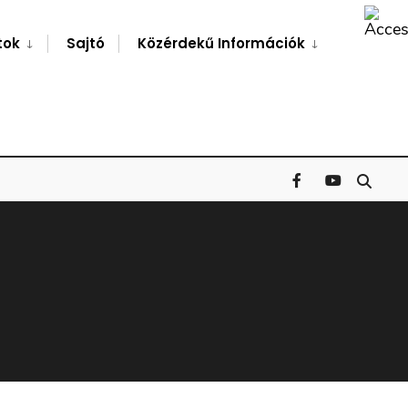
Search
Window
tok
Sajtó
Közérdekű Információk