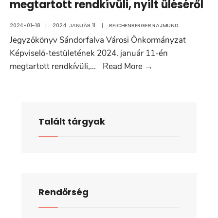
megtartott rendkívüli, nyílt üléséről
2024-01-18
|
2024. JANUÁR 11.
|
REICHENBERGER RAJMUND
Jegyzőkönyv Sándorfalva Városi Önkormányzat
Képviselő-testületének 2024. január 11-én
Jegyzőkönyv
megtartott rendkívüli,
...
Read More
→
Sándorfalva
Városi
Önkormányzat
Képviselő-
Talált tárgyak
testületének
2024.
január
11-
én
Rendőrség
megtartott
rendkívüli,