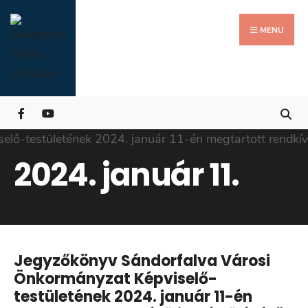
Search
Skip
for:
Close
to
MENU
Searc
content
Wind
2024. január 11.
Jegyzőkönyv Sándorfalva Városi
Önkormányzat Képviselő-
testületének 2024. január 11-én