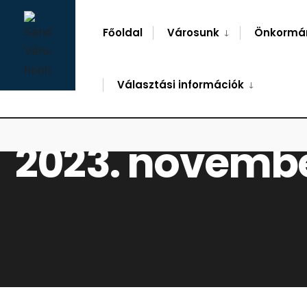
for:
Skip
to
Főoldal
Városunk
Önkormá
content
Választási információk
2023. novembe