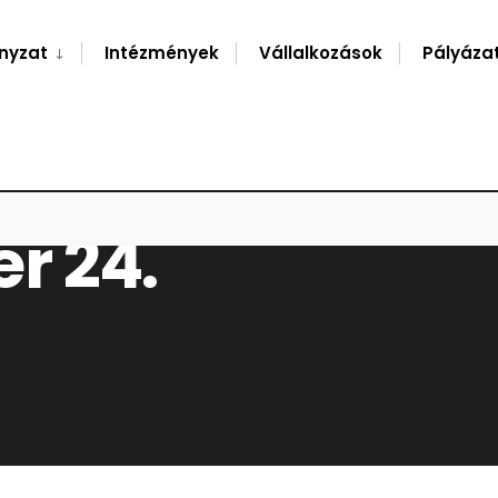
nyzat
Intézmények
Vállalkozások
Pályáza
r 24.