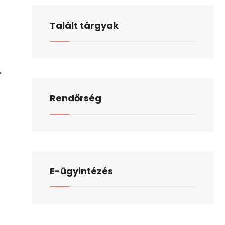
Talált tárgyak
Pénzügyi
→
és
Rendőrség
Településfejlesztési
Bizottság
2023.
november
24.
napján
E-ügyintézés
tartott
rendes
nyílt
ülésének