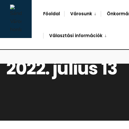
for:
Skip
to
Főoldal
Városunk
Önkormá
content
Választási információk
2022. július 13