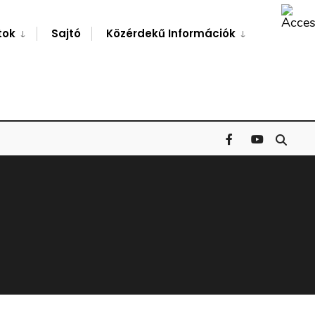
Search
Window
tok
Sajtó
Közérdekű Információk