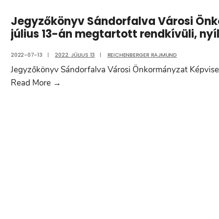
Jegyzőkönyv Sándorfalva Városi Önk
július 13-án megtartott rendkívüli, nyíl
2022-07-13
|
2022. JÚLIUS 13
|
REICHENBERGER RAJMUND
Jegyzőkönyv Sándorfalva Városi Önkormányzat Képviselő-
Jegyzőkönyv
Read More
→
Sándorfalva
Városi
Önkormányzat
Képviselő-
testületének
2022.
július
13-
án
megtartott