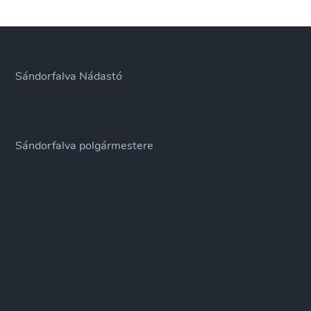
rendkívüli,
nyílt
üléséről
Sándorfalva Nádastó
Sándorfalva polgármestere