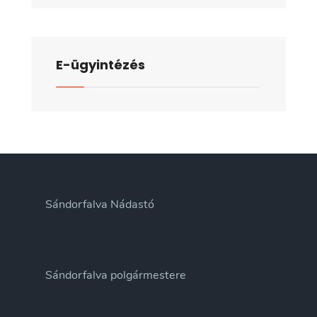
nyílt
üléséről
E-ügyintézés
Sándorfalva Nádastó
Sándorfalva polgármestere