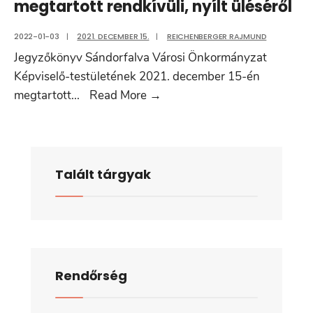
megtartott rendkívüli, nyílt üléséről
2022-01-03
|
2021. DECEMBER 15.
|
REICHENBERGER RAJMUND
Jegyzőkönyv Sándorfalva Városi Önkormányzat
Képviselő-testületének 2021. december 15-én
Jegyzőkönyv
megtartott
...
Read More
→
Sándorfalva
Városi
Önkormányzat
Képviselő-
Talált tárgyak
testületének
2021.
december
15-
én
Rendőrség
megtartott
rendkívüli,