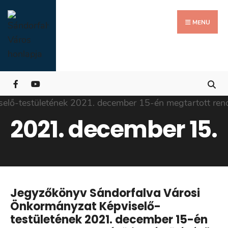
Search
Skip
for:
Close
to
MENU
Searc
content
Wind
2021. december 15.
Jegyzőkönyv Sándorfalva Városi
Önkormányzat Képviselő-
testületének 2021. december 15-én