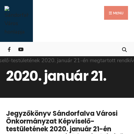
Search
Skip
for:
Close
to
MENU
Searc
content
Wind
2020. január 21.
Jegyzőkönyv Sándorfalva Városi
Önkormányzat Képviselő-
testületének 2020. január 21-én