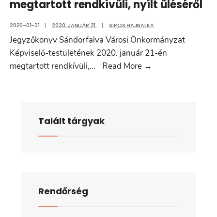
megtartott rendkívüli, nyílt üléséről
2020-01-31
|
2020. JANUÁR 21.
|
SIPOS HAJNALKA
Jegyzőkönyv Sándorfalva Városi Önkormányzat
Képviselő-testületének 2020. január 21-én
Jegyzőkönyv
megtartott rendkívüli,
...
Read More
→
Sándorfalva
Városi
Önkormányzat
Képviselő-
Talált tárgyak
testületének
2020.
január
21-
én
Rendőrség
megtartott
rendkívüli,