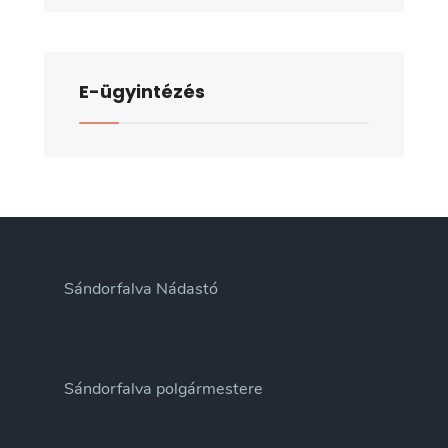
nyílt
üléséről
E-ügyintézés
Sándorfalva Nádastó
Sándorfalva polgármestere