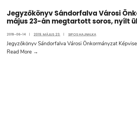
Jegyzőkönyv Sándorfalva Városi Önko
május 23-án megtartott soros, nyílt ü
2019-06-14
|
2019. MÁJUS 23.
|
SIPOS HAJNALKA
Jegyzőkönyv Sándorfalva Városi Önkormányzat Képviselő
Jegyzőkönyv
Read More
→
Sándorfalva
Városi
Önkormányzat
Képviselő-
testületének
2019.
május
23-
án
megtartott