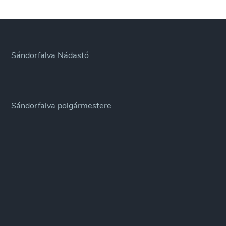
soros,
nyílt
üléséről
Sándorfalva Nádastó
Sándorfalva polgármestere