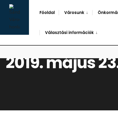
for:
Skip
to
Főoldal
Városunk
Önkormá
content
Választási információk
2019. május 23