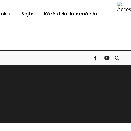
Search
Window
tok
Sajtó
Közérdekű Információk