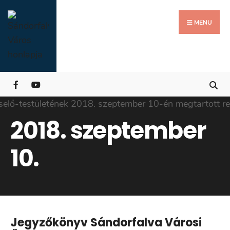
Search
Skip
for:
Close
to
MENU
Searc
content
Wind
2018. szeptember
10.
Jegyzőkönyv Sándorfalva Városi