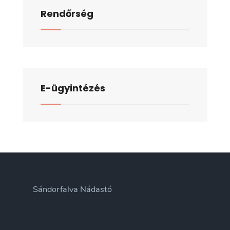
én
Rendőrség
megtartott
rendkívüli
nyílt
üléséről
E-ügyintézés
Sándorfalva Nádastó