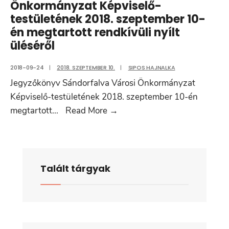
Önkormányzat Képviselő-
testületének 2018. szeptember 10-
én megtartott rendkívüli nyílt
üléséről
2018-09-24
|
2018. SZEPTEMBER 10.
|
SIPOS HAJNALKA
Jegyzőkönyv Sándorfalva Városi Önkormányzat
Képviselő-testületének 2018. szeptember 10-én
Jegyzőkönyv
megtartott
...
Read More
→
Sándorfalva
Városi
Önkormányzat
Képviselő-
Talált tárgyak
testületének
2018.
szeptember
10-