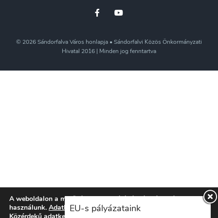
© 2026 Sándorfalva Város honlapja • Sándorfalvi Közös Önkormányzati
Hivatal 2016 | Minden jog fenntartva
A weboldalon a minőségi felhasználói élmény érdekében sütiket
EU-s pályázataink
használunk.
Adatkezelési tájékoztatónkat
itt ismerheti meg.
Közérdekű adatkezelési szabályzatunkat
itt ismerheti meg.