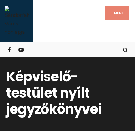
Search
Skip
for:
Close
to
MENU
Searc
content
Wind
Képviselő-
testület nyílt
jegyzőkönyvei