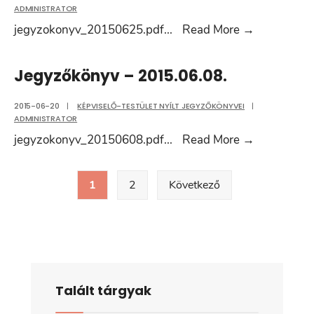
ADMINISTRATOR
Jegyzőkön
jegyzokonyv_20150625.pdf
...
Read More
→
–
2015.06.25
Jegyzőkönyv – 2015.06.08.
2015-06-20
|
KÉPVISELŐ-TESTÜLET NYÍLT JEGYZŐKÖNYVEI
|
ADMINISTRATOR
Jegyzőkön
jegyzokonyv_20150608.pdf
...
Read More
→
–
Bejegyzések
2015.06.08
1
2
Következő
lapozása
Talált tárgyak