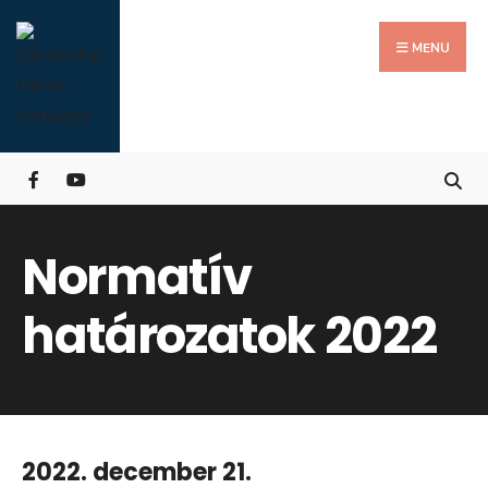
Search
Skip
for:
Close
to
MENU
Searc
content
Wind
Normatív
határozatok 2022
2022. december 21.