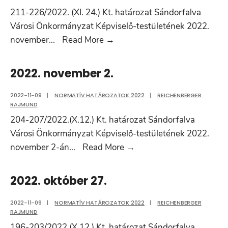
211-226/2022. (XI. 24.) Kt. határozat Sándorfalva
Városi Önkormányzat Képviselő-testületének 2022.
2022.
november
...
Read More
→
november
24.
2022. november 2.
2022-11-09
|
NORMATÍV HATÁROZATOK 2022
|
REICHENBERGER
RAJMUND
204-207/2022.(X.12.) Kt. határozat Sándorfalva
Városi Önkormányzat Képviselő-testületének 2022.
2022.
november 2-án
...
Read More
→
november
2.
2022. október 27.
2022-11-09
|
NORMATÍV HATÁROZATOK 2022
|
REICHENBERGER
RAJMUND
196-203/2022.(X.12.) Kt. határozat Sándorfalva