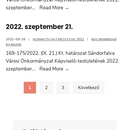
2022.
szeptember
...
Read More
→
szeptember
29.
2022. szeptember 21.
2022-09-26
|
NORMATÍV HATÁROZATOK 2022
|
REICHENBERGER
RAJMUND
169-175/2022. (IX. 21.) Kt. határozat Sándorfalva
Városi Önkormányzat Képviselő-testületének 2022.
2022.
szeptember
...
Read More
→
szeptember
Bejegyzések
21.
1
2
3
Következő
lapozása