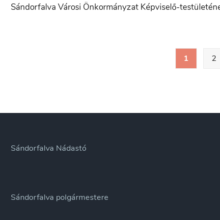
Sándorfalva Városi Önkormányzat Képviselő-testületéne
HUSRB/1602/31/0128
évi
azonosító
folyószámlahitel
számú
felvételéhez
Bejegyzések
pályázathoz
1
2
lapozása
Sándorfalva Nádastó
Sándorfalva polgármestere