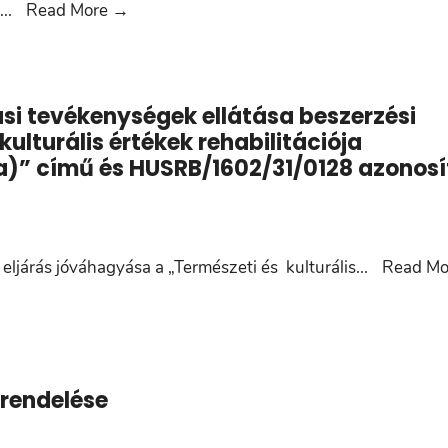
11.
...
Read More
→
napirendi
pont:
Dudás
tási tevékenységek ellátása beszerzési
Zoltán
ulturális értékek rehabilitációja
előterjesztése
a)” című és HUSRB/1602/31/0128 azonosí
 eljárás jóváhagyása a „Természeti és kulturális
...
Read Mo
lrendelése