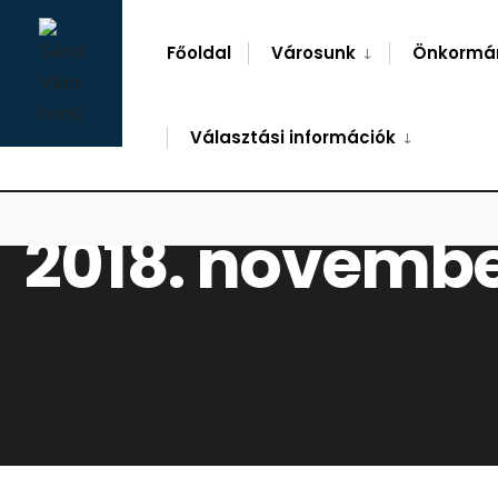
for:
Skip
to
Főoldal
Városunk
Önkormá
content
Választási információk
2018. novembe