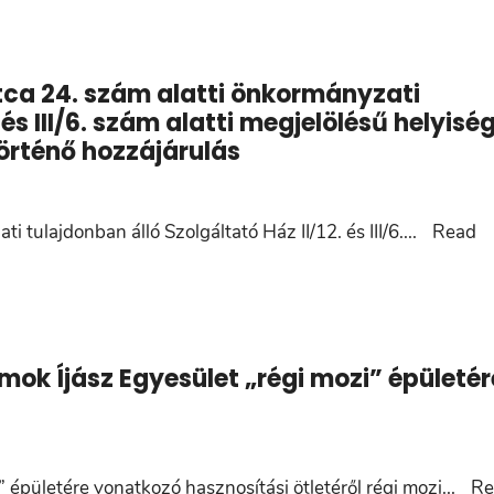
tca 24. szám alatti önkormányzati
 és III/6. szám alatti megjelölésű helyiség
örténő hozzájárulás
 tulajdonban álló Szolgáltató Ház II/12. és III/6.
...
Read
mok Íjász Egyesület „régi mozi” épületér
 épületére vonatkozó hasznosítási ötletéről régi mozi
...
Re