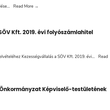
9.
lése
...
Read More
→
napirendi
pont:
Igazgatási
SÖV Kft. 2019. évi folyószámlahitel
szünet
elrendelése
felvételéhez Kezességvállalás a SÖV Kft. 2019. évi
...
Read
i Önkormányzat Képviselő-testületének