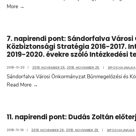
tulajdonban
Sürgősségi:
More
→
álló
Döntés
Szolgáltató
a
Ház
Sándorfalvi
II/12.
7. napirendi pont: Sándorfalva Váro
Sólymok
és
Közbiztonsági Stratégia 2016-2017. In
Íjász
III/6.
2019-2020. évekre szóló Intézkedési 
Egyesület
szám
„régi
alatti
2018-11-20
|
2018. NOVEMBER 29.
,
2018. NOVEMBER 29.
|
SIPOS HAJNALKA
mozi”
megjelölésű
Sándorfalva Városi Önkormányzat Bűnmegelőzési és Köz
épületére
helyiségei
7.
Read More
→
vonatkozó
cseréjéhez,
napirendi
hasznosítási
valamint
pont:
ötletéről
az
Sándorfalva
11. napirendi pont: Dudás Zoltán előter
átadásához
Városi
történő
Önkormányzat
2018-11-19
|
2018. NOVEMBER 29.
,
2018. NOVEMBER 29.
|
SIPOS HAJNALKA
hozzájárulás
Bűnmegelőzési