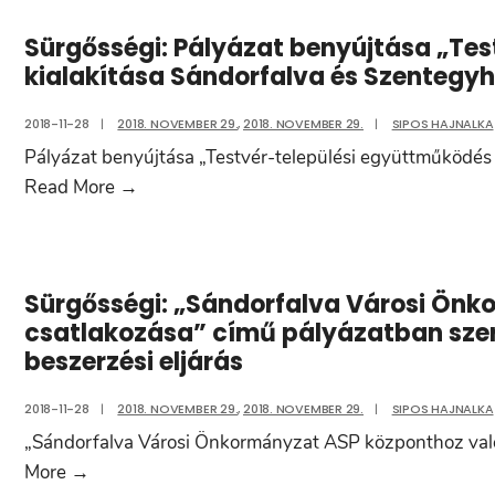
Sürgősségi: Pályázat benyújtása „Te
kialakítása Sándorfalva és Szentegy
2018-11-28
|
2018. NOVEMBER 29.
,
2018. NOVEMBER 29.
|
SIPOS HAJNALKA
Pályázat benyújtása „Testvér-települési együttműködés
Sürgősségi:
Read More
→
Pályázat
benyújtása
„Testvér-
Sürgősségi: „Sándorfalva Városi Önk
települési
csatlakozása” című pályázatban szer
együttműködés
beszerzési eljárás
kialakítása
Sándorfalva
2018-11-28
|
2018. NOVEMBER 29.
,
2018. NOVEMBER 29.
|
SIPOS HAJNALKA
és
„Sándorfalva Városi Önkormányzat ASP központhoz való
Szentegyháza
Sürgősségi:
More
→
között”