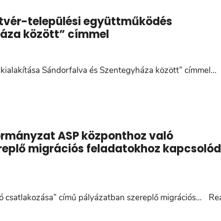
stvér-települési együttműködés
háza között” címmel
 kialakítása Sándorfalva és Szentegyháza között” címmel
...
ormányzat ASP központhoz való
eplő migrációs feladatokhoz kapcsoló
 csatlakozása” című pályázatban szereplő migrációs
...
Re