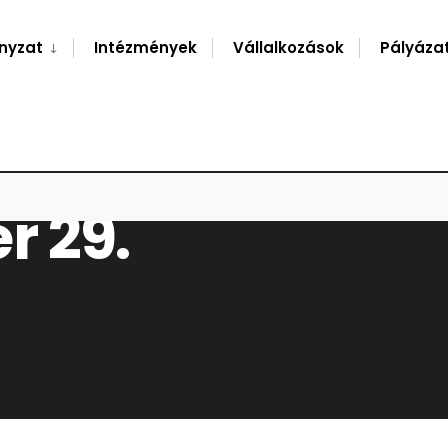
nyzat
Intézmények
Vállalkozások
Pályáza
r 29.