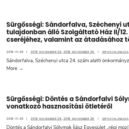
„Sándorfalva
címmel
Városi
Önkormányzat
Sürgősségi: Sándorfalva, Széchenyi u
ASP
tulajdonban álló Szolgáltató Ház II/12.
központhoz
cseréjéhez, valamint az átadásához t
való
csatlakozása”
2018-11-28
|
2018. NOVEMBER 29.
,
2018. NOVEMBER 29.
|
SIPOS HAJNALKA
című
Sándorfalva, Széchenyi utca 24. szám alatti önkormányzati
pályázatban
Sürgősségi:
More
→
szereplő
Sándorfalva,
migrációs
Széchenyi
feladatokhoz
utca
kapcsolódó
Sürgősségi: Döntés a Sándorfalvi Sóly
24.
beszerzési
vonatkozó hasznosítási ötletéről
szám
eljárás
alatti
2018-11-28
|
2018. NOVEMBER 29.
,
2018. NOVEMBER 29.
|
SIPOS HAJNALKA
önkormányzati
Döntés a Sándorfalvi Sólymok Íjász Egyesület „régi mozi”