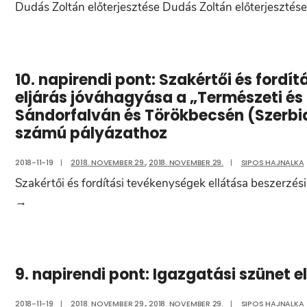
Dudás Zoltán előterjesztése Dudás Zoltán előterjesztése
és
Közbiztonsági
Stratégia
2016-
10. napirendi pont: Szakértői és fordí
2017.
eljárás jóváhagyása a „Természeti és k
Intézkedési
Sándorfalván és Törökbecsén (Szerbi
Tervének
számú pályázathoz
felülvizsgálata,
és
2018-11-19
|
2018. NOVEMBER 29.
,
2018. NOVEMBER 29.
|
SIPOS HAJNALKA
a
Szakértői és fordítási tevékenységek ellátása beszerzési
2019-
10.
→
2020.
napirendi
évekre
pont:
szóló
Szakértői
9. napirendi pont: Igazgatási szünet e
Intézkedési
és
tervezetének
fordítási
2018-11-19
|
2018. NOVEMBER 29.
,
2018. NOVEMBER 29.
|
SIPOS HAJNALKA