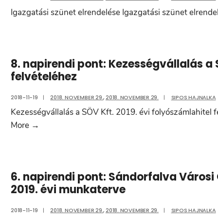
elfogadása
tevékenységek
Igazgatási szünet elrendelése Igazgatási szünet elrende
ellátása
beszerzési
eljárás
jóváhagyása
8. napirendi pont: Kezességvállalás a 
a
felvételéhez
„Természeti
és
2018-11-19
|
2018. NOVEMBER 29.
,
2018. NOVEMBER 29.
|
SIPOS HAJNALKA
kulturális
Kezességvállalás a SÖV Kft. 2019. évi folyószámlahitel 
értékek
8.
More
→
rehabilitációja
napirendi
Sándorfalván
pont:
és
Kezességvállalás
Törökbecsén
6. napirendi pont: Sándorfalva Város
a
2019. évi munkaterve
(Szerbia)”
SÖV
című
Kft.
2018-11-19
|
2018. NOVEMBER 29.
,
2018. NOVEMBER 29.
|
SIPOS HAJNALKA
és
2019.