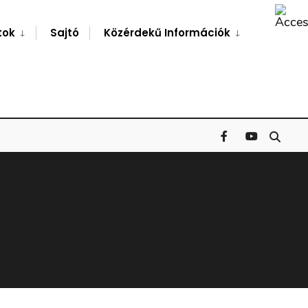
Search
Window
tok
Sajtó
Közérdekű Információk