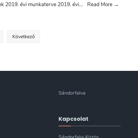
6.
k 2019. évi munkaterve 2019. évi
...
Read More
→
napiren
pont:
Sándorf
Következő
Városi
Önkorm
Képvise
testüle
2019.
évi
munkat
Sándorfalva
Kapcsolat
Sándorfalvi Közös