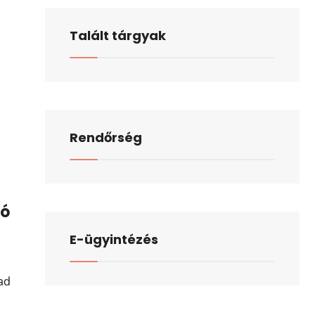
Talált tárgyak
Rendőrség
dó
E-ügyintézés
ad