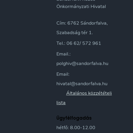
Önkormányzati Hivatal
Cím: 6762 Sándorfalva,
Szabadság tér 1.
Tel.: 06 62/ 572 961
Email.:
polghiv@sandorfalva.hu
Email:
hivatal@sandorfalva.hu
Általános közzétételi
lista
Ügyfélfogadás
hétfő: 8.00-12.00