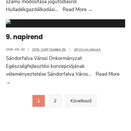
számú módosítása jogutódlásról
8.
Hulladékgazdálkodási
...
Read More
→
napirend
9. napirend
2016-09-20
|
2016. SZEPTEMBER 29.
|
SIPOS HAJNALKA
Sándorfalva Városi Önkormányzat
Egészségfejlesztési koncepciójának
véleményeztetése Sándorfalva Város
...
Read More
9.
→
napirend
Bejegyzések
1
2
Következő
lapozása