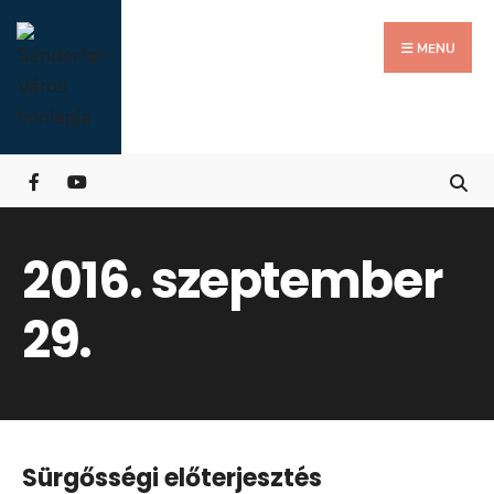
Search
Skip
for:
Close
to
MENU
Searc
content
Wind
2016. szeptember
29.
Sürgősségi előterjesztés