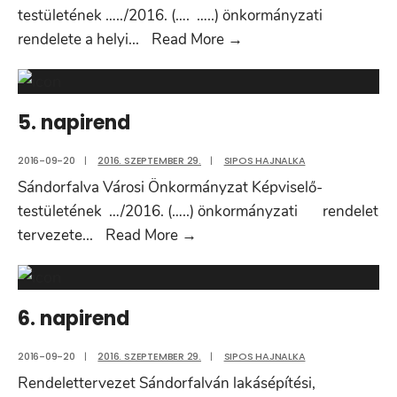
testületének …../2016. (…. …..) önkormányzati
4.
rendelete a helyi
...
Read More
→
napirend
5. napirend
2016-09-20
|
2016. SZEPTEMBER 29.
|
SIPOS HAJNALKA
Sándorfalva Városi Önkormányzat Képviselő-
testületének …/2016. (…..) önkormányzati rendelet
5.
tervezete
...
Read More
→
napirend
6. napirend
2016-09-20
|
2016. SZEPTEMBER 29.
|
SIPOS HAJNALKA
Rendelettervezet Sándorfalván lakásépítési,