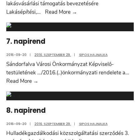
lakásvásárlási támogatás bevezetésére
6.
Lakásépítési,
...
Read More
→
napirend
7. napirend
2016-09-20
|
2016. SZEPTEMBER 29.
|
SIPOS HAJNALKA
Sándorfalva Városi Önkormányzat Képviselő-
testületének …/2016.(..)önkormányzati rendelete a
...
7.
Read More
→
napirend
8. napirend
2016-09-20
|
2016. SZEPTEMBER 29.
|
SIPOS HAJNALKA
Hulladékgazdálkodási közszolgáltatási szerződés 3.