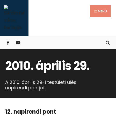
Search
Skip
for:
Close
to
MENU
Searc
content
Wind
2010. április 29.
A 2010. április 29-i testületi ülés
napirendi pontjai.
12. napirendi pont