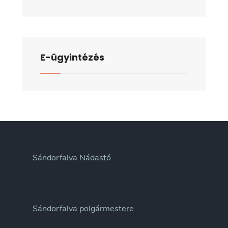
E-ügyintézés
Sándorfalva Nádastó
Sándorfalva polgármestere