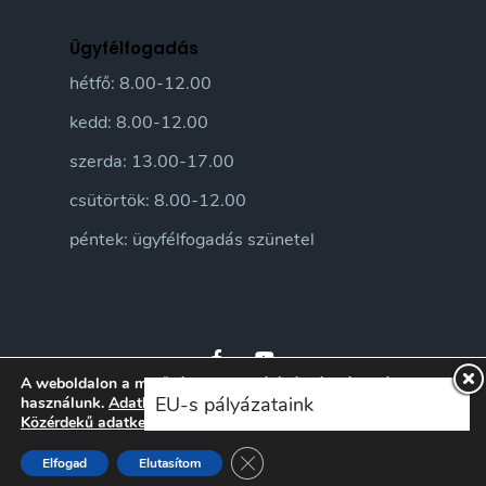
Ügyfélfogadás
hétfő: 8.00-12.00
kedd: 8.00-12.00
szerda: 13.00-17.00
csütörtök: 8.00-12.00
péntek: ügyfélfogadás szünetel
A weboldalon a minőségi felhasználói élmény érdekében sütiket
EU-s pályázataink
használunk.
Adatkezelési tájékoztatónkat
itt ismerheti meg.
Közérdekű adatkezelési szabályzatunkat
itt ismerheti meg.
© 2026 Sándorfalva Város honlapja • Sándorfalvi Közös Önkormányzati
Hivatal 2016 | Minden jog fenntartva
Close GDPR Cookie Banner
Elfogad
Elutasítom