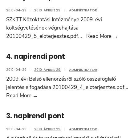
2010-04-29
|
2010. ÁPRILIS 29.
|
ADMINISTRATOR
SZKTT Közoktatási Intézménye 2009. évi
költségvetésének végrehajtása
5.
20100429_5_eloterjesztes.pdf
...
Read More
→
napirend
pont
4. napirendi pont
2010-04-29
|
2010. ÁPRILIS 29.
|
ADMINISTRATOR
2009. évi Belső ellenörzésről szóló összefoglaló
jelentés elfogadása 20100429_4_eloterjesztes.pdf
...
4.
Read More
→
napirendi
pont
3. napirendi pont
2010-04-29
|
2010. ÁPRILIS 29.
|
ADMINISTRATOR