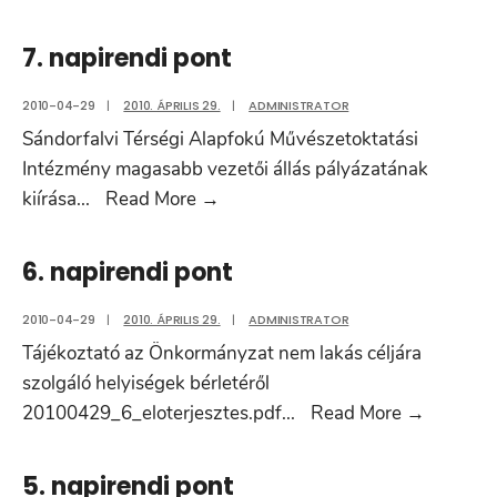
napirendi
pont
7. napirendi pont
2010-04-29
|
2010. ÁPRILIS 29.
|
ADMINISTRATOR
Sándorfalvi Térségi Alapfokú Művészetoktatási
Intézmény magasabb vezetői állás pályázatának
7.
kiírása
...
Read More
→
napirendi
pont
6. napirendi pont
2010-04-29
|
2010. ÁPRILIS 29.
|
ADMINISTRATOR
Tájékoztató az Önkormányzat nem lakás céljára
szolgáló helyiségek bérletéről
6.
20100429_6_eloterjesztes.pdf
...
Read More
→
napirend
pont
5. napirendi pont