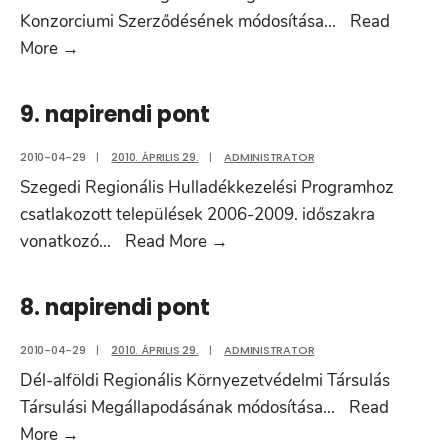
Konzorciumi Szerződésének módosítása
...
Read
10.
More
→
napirendi
pont
9. napirendi pont
2010-04-29
|
2010. ÁPRILIS 29.
|
ADMINISTRATOR
Szegedi Regionális Hulladékkezelési Programhoz
csatlakozott települések 2006-2009. időszakra
9.
vonatkozó
...
Read More
→
napirendi
pont
8. napirendi pont
2010-04-29
|
2010. ÁPRILIS 29.
|
ADMINISTRATOR
Dél-alföldi Regionális Környezetvédelmi Társulás
Társulási Megállapodásának módosítása
...
Read
8.
More
→