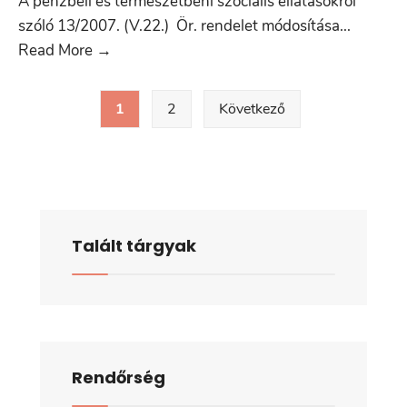
A pénzbeli és természetbeni szociális ellátásokról
szóló 13/2007. (V.22.) Ör. rendelet módosítása
...
3.
Read More
→
napirendi
Bejegyzések
pont
1
2
Következő
lapozása
Talált tárgyak
Rendőrség