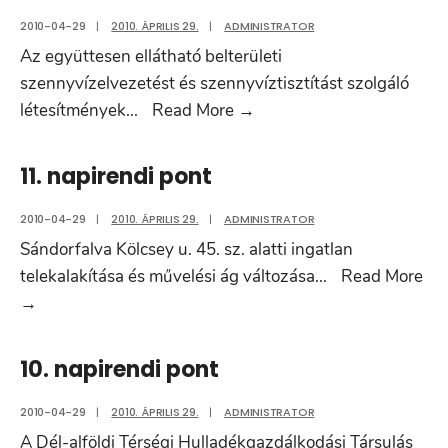
2010-04-29
|
2010. ÁPRILIS 29.
|
ADMINISTRATOR
Az együttesen ellátható belterületi
szennyvízelvezetést és szennyvíztisztítást szolgáló
12.
létesítmények
...
Read More
→
napirendi
pont
11. napirendi pont
2010-04-29
|
2010. ÁPRILIS 29.
|
ADMINISTRATOR
Sándorfalva Kölcsey u. 45. sz. alatti ingatlan
telekalakítása és művelési ág változása
...
Read More
11.
→
napirendi
pont
10. napirendi pont
2010-04-29
|
2010. ÁPRILIS 29.
|
ADMINISTRATOR
A Dél-alföldi Térségi Hulladékgazdálkodási Társulás