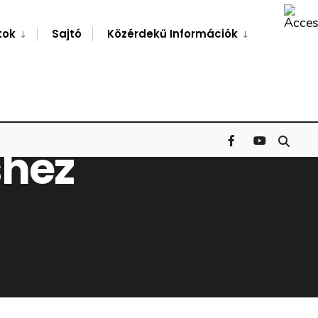
Search
Window
tok
Sajtó
Közérdekű Információk
shez