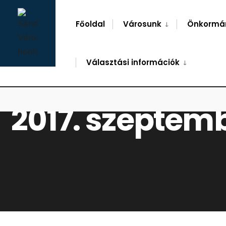
for:
Skip
to
Főoldal
Városunk
Önkormá
content
Választási információk
2017. szeptemb