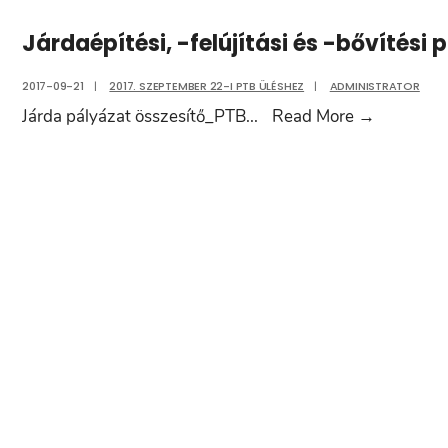
Járdaépítési, -felújítási és -bővítési
2017-09-21
|
2017. SZEPTEMBER 22-I PTB ÜLÉSHEZ
|
ADMINISTRATOR
Járdaépíté
Járda pályázat összesítő_PTB
...
Read More
→
-
felújítási
és
-
bővítési
pályázat
összesíté