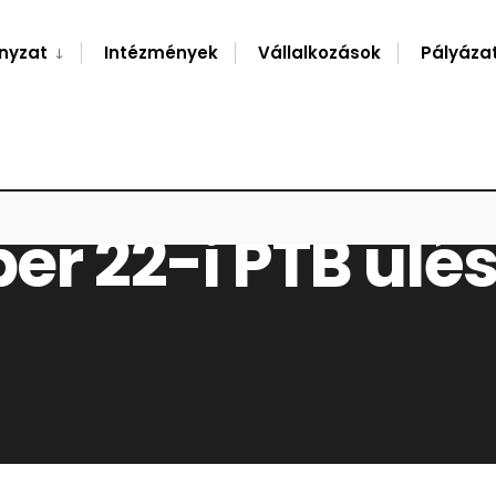
nyzat
Intézmények
Vállalkozások
Pályáza
er 22-i PTB ülé