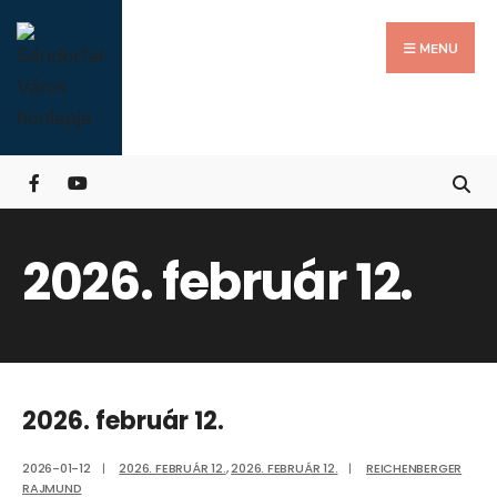
Search
Skip
for:
Close
to
MENU
Searc
content
Wind
2026. február 12.
2026. február 12.
2026-01-12
|
2026. FEBRUÁR 12.
,
2026. FEBRUÁR 12.
|
REICHENBERGER
RAJMUND