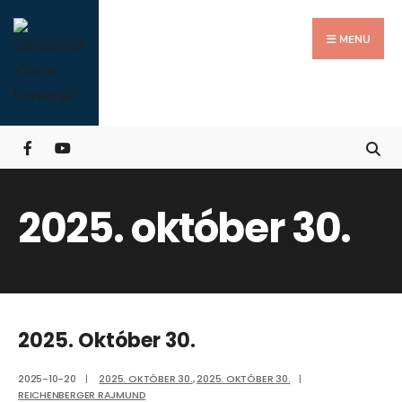
Search
Skip
for:
Close
to
MENU
Searc
content
Wind
2025. október 30.
2025. Október 30.
2025-10-20
|
2025. OKTÓBER 30.
,
2025. OKTÓBER 30.
|
REICHENBERGER RAJMUND