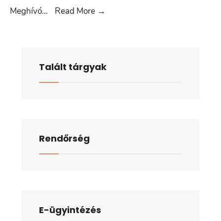
2025.
Meghívó
...
Read More
→
Október
30.
Talált tárgyak
Rendőrség
E-ügyintézés