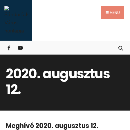
Search
Skip
for:
Close
to
MENU
Searc
content
Wind
2020. augusztus
12.
Meghívó 2020. augusztus 12.