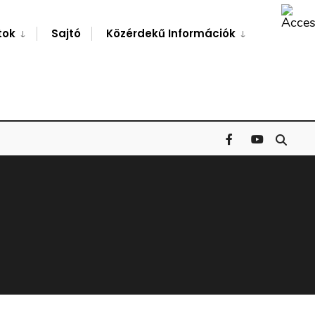
Search
Window
tok
Sajtó
Közérdekű Információk