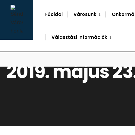
for:
Skip
to
Főoldal
Városunk
Önkormá
content
Választási információk
2019. május 23