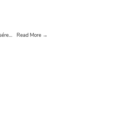
Meghívó
sére
...
Read More
→
2019.
május
23.