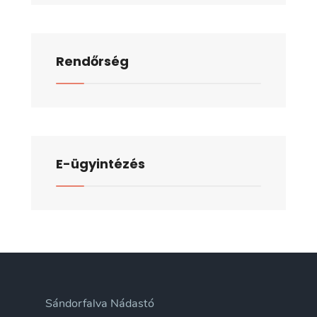
he
civ
sz
Rendőrség
E-ügyintézés
Sándorfalva Nádastó