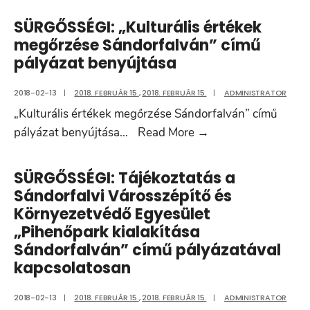
benyújtása
fejlesztése
SÜRGŐSSÉGI: „Kulturális értékek
Sándorfalván”
megőrzése Sándorfalván” című
című
pályázat benyújtása
pályázat
benyújtása
2018-02-13
|
2018. FEBRUÁR 15.
,
2018. FEBRUÁR 15.
|
ADMINISTRATOR
„Kulturális értékek megőrzése Sándorfalván” című
SÜRGŐSSÉGI:
pályázat benyújtása
...
Read More
→
„Kulturális
értékek
SÜRGŐSSÉGI: Tájékoztatás a
megőrzése
Sándorfalvi Városszépítő és
Sándorfalván”
Környezetvédő Egyesület
című
„Pihenőpark kialakítása
pályázat
Sándorfalván” című pályázatával
benyújtása
kapcsolatosan
2018-02-13
|
2018. FEBRUÁR 15.
,
2018. FEBRUÁR 15.
|
ADMINISTRATOR