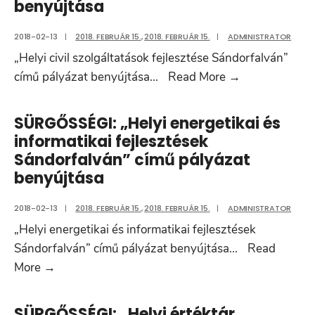
benyújtása
2018-02-13
|
2018. FEBRUÁR 15.
,
2018. FEBRUÁR 15.
|
ADMINISTRATOR
„Helyi civil szolgáltatások fejlesztése Sándorfalván”
SÜRGŐSSÉGI
című pályázat benyújtása
...
Read More
→
„Helyi
civil
SÜRGŐSSÉGI: „Helyi energetikai és
szolgáltatáso
informatikai fejlesztések
fejlesztése
Sándorfalván” című pályázat
Sándorfalván
benyújtása
című
pályázat
2018-02-13
|
2018. FEBRUÁR 15.
,
2018. FEBRUÁR 15.
|
ADMINISTRATOR
benyújtása
„Helyi energetikai és informatikai fejlesztések
Sándorfalván” című pályázat benyújtása
...
Read
SÜRGŐSSÉGI:
More
→
„Helyi
energetikai
SÜRGŐSSÉGI: „Helyi értéktár