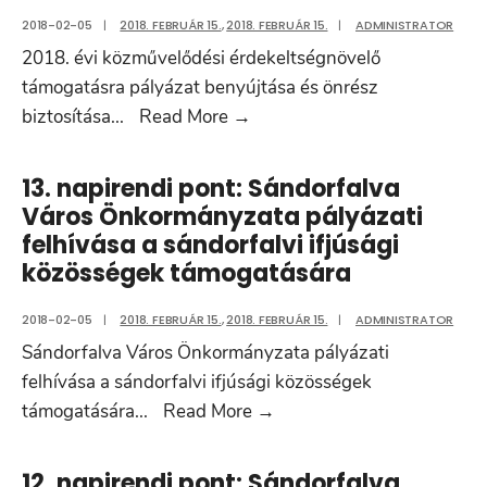
felújítási
2018-02-05
|
2018. FEBRUÁR 15.
,
2018. FEBRUÁR 15.
|
ADMINISTRATOR
és
2018. évi közművelődési érdekeltségnövelő
járdabővít
támogatásra pályázat benyújtása és önrész
munkákr
14.
biztosítása
...
Read More
→
2018.
napirendi
pont:
13. napirendi pont: Sándorfalva
2018.
Város Önkormányzata pályázati
évi
felhívása a sándorfalvi ifjúsági
közművelődési
közösségek támogatására
érdekeltségnövelő
támogatásra
2018-02-05
|
2018. FEBRUÁR 15.
,
2018. FEBRUÁR 15.
|
ADMINISTRATOR
pályázat
Sándorfalva Város Önkormányzata pályázati
benyújtása
felhívása a sándorfalvi ifjúsági közösségek
és
13.
támogatására
...
Read More
→
önrész
napirendi
biztosítása
pont:
12. napirendi pont: Sándorfalva