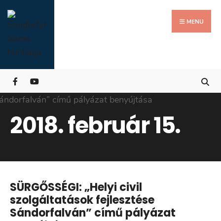
Search
Skip
for:
Close
to
MENU
Searc
content
Wind
2018. február 15.
SÜRGŐSSÉGI: „Helyi civil
szolgáltatások fejlesztése
Sándorfalván” című pályázat