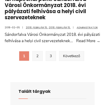
Sándorfalva
Városi Önkormányzat 2018. évi
Város
pályázati felhívása a helyi civil
Önkormányzata
szervezeteknek
pályázati
felhívása
2018-02-05
|
2018. FEBRUÁR 15.
,
2018. FEBRUÁR 15.
|
ADMINISTRATOR
a
Sándorfalva Városi Önkormányzat 2018. évi pályázati
sándorfalvi
12
felhívása a helyi civil szervezeteknek
...
Read More
→
ifjúsági
na
Bejegyzések
közösségek
po
1
2
3
Következő
lapozása
támogatására
Sá
Vá
Ön
20
év
Talált tárgyak
pá
fe
a