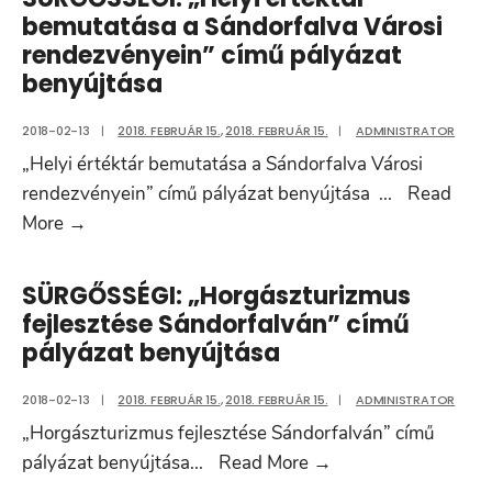
és
bemutatása a Sándorfalva Városi
informatikai
rendezvényein” című pályázat
fejlesztések
benyújtása
Sándorfalván”
című
2018-02-13
|
2018. FEBRUÁR 15.
,
2018. FEBRUÁR 15.
|
ADMINISTRATOR
pályázat
„Helyi értéktár bemutatása a Sándorfalva Városi
benyújtása
rendezvényein” című pályázat benyújtása
...
Read
SÜRGŐSSÉGI:
More
→
„Helyi
értéktár
SÜRGŐSSÉGI: „Horgászturizmus
bemutatása
fejlesztése Sándorfalván” című
a
pályázat benyújtása
Sándorfalva
Városi
2018-02-13
|
2018. FEBRUÁR 15.
,
2018. FEBRUÁR 15.
|
ADMINISTRATOR
rendezvényein”
„Horgászturizmus fejlesztése Sándorfalván” című
című
SÜRGŐSSÉGI:
pályázat benyújtása
...
Read More
→
pályázat
„Horgászturizmus