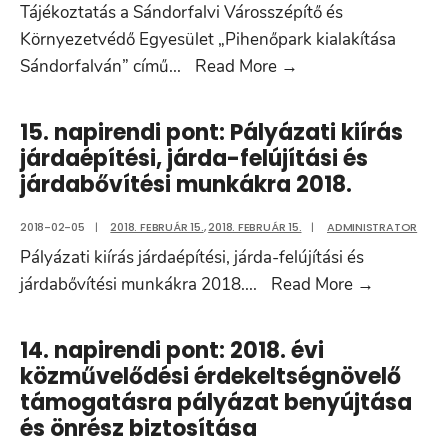
Tájékoztatás a Sándorfalvi Városszépítő és
Környezetvédő Egyesület „Pihenőpark kialakítása
SÜRGŐSSÉGI:
Sándorfalván” című
...
Read More
→
Tájékoztatás
a
15. napirendi pont: Pályázati kiírás
Sándorfalvi
járdaépítési, járda-felújítási és
Városszépítő
járdabővítési munkákra 2018.
és
Környezetvédő
2018-02-05
|
2018. FEBRUÁR 15.
,
2018. FEBRUÁR 15.
|
ADMINISTRATOR
Egyesület
Pályázati kiírás járdaépítési, járda-felújítási és
„Pihenőpark
15.
járdabővítési munkákra 2018.
...
Read More
→
kialakítása
napirendi
Sándorfalván”
pont:
14. napirendi pont: 2018. évi
című
Pályázati
közművelődési érdekeltségnövelő
pályázatával
kiírás
támogatásra pályázat benyújtása
kapcsolatosan
járdaépíté
és önrész biztosítása
járda-