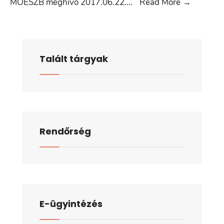
MOESZ
MOESZB meghívó 2017.06.22.
...
Read More
→
meghívó
2017.06.
Talált tárgyak
Rendőrség
E-ügyintézés