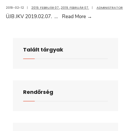
2019-02-12
|
2019. FEBRUÁR 07.
,
2019. FEBRUÁR 07.
|
ADMINISTRATOR
Ügyrendi
ÜJB JKV 2019.02.07.
...
Read More
→
és
Jogi
Bizottság
2019.
Talált tárgyak
február
07-
i
nyílt
ülésének
Rendőrség
jegyzőkönyve