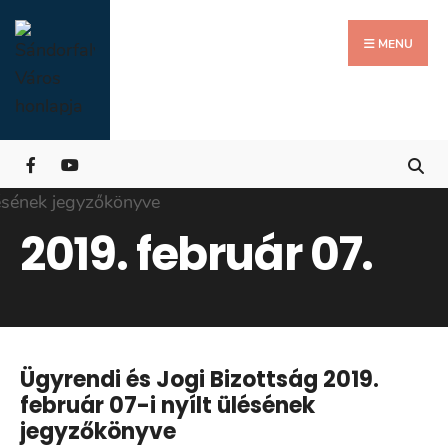
Search
Skip
for:
Close
to
MENU
Searc
content
Wind
2019. február 07.
Ügyrendi és Jogi Bizottság 2019.
február 07-i nyílt ülésének
jegyzőkönyve