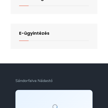
jegyzőkönyve
E-ügyintézés
Sándorfalva Nádastó