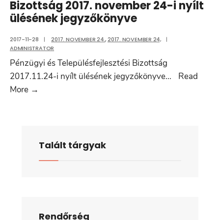
Bizottság 2017. november 24-i nyílt
ülésének jegyzőkönyve
2017-11-28
|
2017. NOVEMBER 24.
,
2017. NOVEMBER 24,
|
ADMINISTRATOR
Pénzügyi és Településfejlesztési Bizottság
2017.11.24-i nyílt ülésének jegyzőkönyve
...
Read
Pénzügyi
More
→
és
Településfejlesztési
Bizottság
2017.
Talált tárgyak
november
24-
i
nyílt
ülésének
Rendőrség