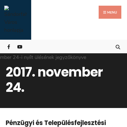
Search
Skip
for:
Close
to
MENU
Searc
content
Wind
2017. november
24.
Pénzügyi és Településfejlesztési