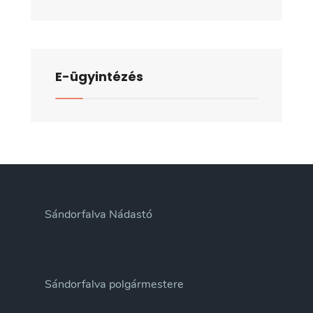
ülésének
jegyzőkönyv
E-ügyintézés
Sándorfalva Nádastó
Sándorfalva polgármestere