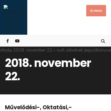
Search
Skip
for:
Close
to
MENU
Searc
content
Wind
2018. november
22.
Művelődési-, Oktatási,-