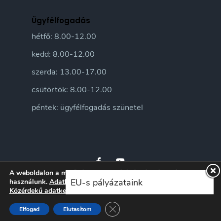
Ügyfélfogadás
hétfő: 8.00-12.00
kedd: 8.00-12.00
szerda: 13.00-17.00
csütörtök: 8.00-12.00
péntek: ügyfélfogadás szünetel
A weboldalon a minőségi felhasználói élmény érdekében sütiket
EU-s pályázataink
használunk.
Adatkezelési tájékoztatónkat
itt ismerheti meg.
Közérdekű adatkezelési szabályzatunkat
itt ismerheti meg.
© 2026 Sándorfalva Város honlapja • Sándorfalvi Közös Önkormányzati
Hivatal 2016 | Minden jog fenntartva
Close GDPR Cookie Banner
Elfogad
Elutasítom