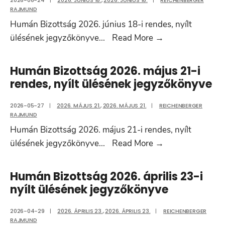
2026-06-24
|
2026. JÚNIUS 18.
,
2026. JÚNIUS 18.
|
REICHENBERGER
RAJMUND
Humán Bizottság 2026. június 18-i rendes, nyílt
Humán
ülésének jegyzőkönyve
...
Read More
→
Bizottság
2026.
Humán Bizottság 2026. május 21-i
június
rendes, nyílt ülésének jegyzőkönyve
18-
i
2026-05-27
|
2026. MÁJUS 21.
,
2026. MÁJUS 21.
|
REICHENBERGER
RAJMUND
rendes,
Humán Bizottság 2026. május 21-i rendes, nyílt
nyílt
Humán
ülésének jegyzőkönyve
...
Read More
→
ülésének
Bizottság
jegyzőkönyve
2026.
Humán Bizottság 2026. április 23-i
május
nyílt ülésének jegyzőkönyve
21-
i
2026-04-29
|
2026. ÁPRILIS 23.
,
2026. ÁPRILIS 23.
|
REICHENBERGER
RAJMUND
rendes,