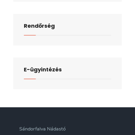
Rendőrség
E-ügyintézés
Sándorfalva Nádastó