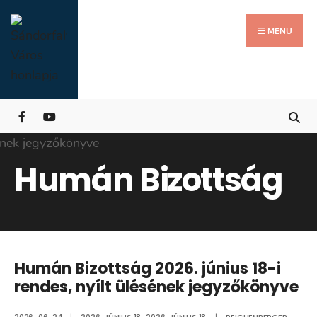
Search
Skip
for:
Close
to
MENU
Searc
content
Wind
Humán Bizottság
Humán Bizottság 2026. június 18-i
rendes, nyílt ülésének jegyzőkönyve