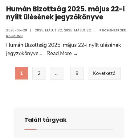
2025.
Humán Bizottság 2025. május 22-i
június
nyílt ülésének jegyzőkönyve
19-
i
2025-05-28
|
2025. MÁJUS 22.
,
2025. MÁJUS 22.
|
REICHENBERGER
RAJMUND
nyílt
Humán Bizottság 2025. május 22-i nyílt ülésének
ülésének
Humán
jegyzőkönyve
...
Read More
→
jegyzőkönyve
Bizottság
Bejegyzések
2025.
1
2
…
8
Következő
lapozása
május
22-
i
nyílt
ülésének
Talált tárgyak
jegyzőkönyve