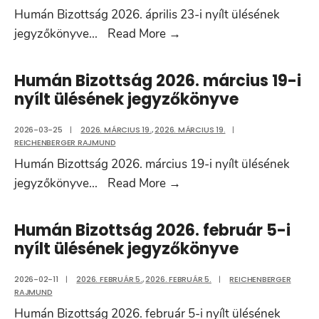
Humán Bizottság 2026. április 23-i nyílt ülésének
nyílt
Humán
jegyzőkönyve
...
Read More
→
ülésének
Bizottság
jegyzőkönyve
2026.
Humán Bizottság 2026. március 19-i
április
nyílt ülésének jegyzőkönyve
23-
i
2026-03-25
|
2026. MÁRCIUS 19.
,
2026. MÁRCIUS 19.
|
REICHENBERGER RAJMUND
nyílt
Humán Bizottság 2026. március 19-i nyílt ülésének
ülésének
Humán
jegyzőkönyve
...
Read More
→
jegyzőkönyve
Bizottság
2026.
Humán Bizottság 2026. február 5-i
március
nyílt ülésének jegyzőkönyve
19-
i
2026-02-11
|
2026. FEBRUÁR 5.
,
2026. FEBRUÁR 5.
|
REICHENBERGER
RAJMUND
nyílt
Humán Bizottság 2026. február 5-i nyílt ülésének
ülésének