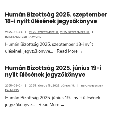
Bizottság
2025.
Humán Bizottság 2025. szeptember
október
18-i nyílt ülésének jegyzőkönyve
30-
i
2025-09-24
|
2025. SZEPTEMBER 18.
,
2025. SZEPTEMBER 18.
|
REICHENBERGER RAJMUND
nyílt
Humán Bizottság 2025. szeptember 18-i nyílt
ülésének
Humán
ülésének jegyzőkönyve
...
Read More
→
jegyzőkönyve
Bizottság
2025.
Humán Bizottság 2025. június 19-i
szeptember
nyílt ülésének jegyzőkönyve
18-
i
2025-06-24
|
2025. JÚNIUS 19.
,
2025. JÚNIUS 19.
|
REICHENBERGER
RAJMUND
nyílt
Humán Bizottság 2025. június 19-i nyílt ülésének
ülésének
Humán
jegyzőkönyve
...
Read More
→
jegyzőkönyve
Bizottság