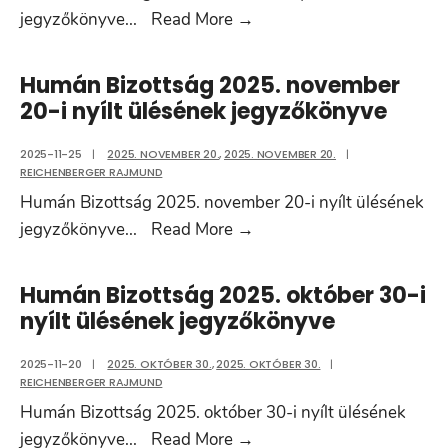
Humán
jegyzőkönyve
...
Read More
→
jegyzőkönyve
Bizottság
2026.
Humán Bizottság 2025. november
február
20-i nyílt ülésének jegyzőkönyve
5-
i
2025-11-25
|
2025. NOVEMBER 20.
,
2025. NOVEMBER 20.
|
REICHENBERGER RAJMUND
nyílt
Humán Bizottság 2025. november 20-i nyílt ülésének
ülésének
Humán
jegyzőkönyve
...
Read More
→
jegyzőkönyve
Bizottság
2025.
Humán Bizottság 2025. október 30-i
november
nyílt ülésének jegyzőkönyve
20-
i
2025-11-20
|
2025. OKTÓBER 30.
,
2025. OKTÓBER 30.
|
REICHENBERGER RAJMUND
nyílt
Humán Bizottság 2025. október 30-i nyílt ülésének
ülésének
Humán
jegyzőkönyve
...
Read More
→
jegyzőkönyve