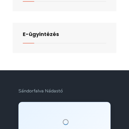
E-ügyintézés
Sándorfalva Nádastó