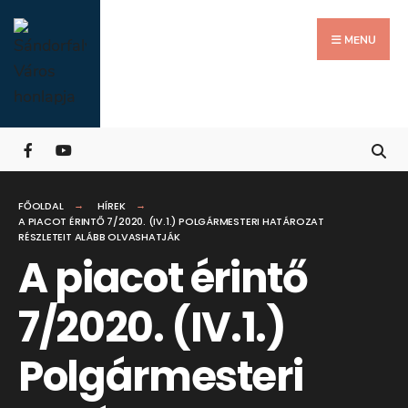
Search
Skip
for:
Close
to
MENU
Searc
content
Wind
FŐOLDAL
HÍREK
A PIACOT ÉRINTŐ 7/2020. (IV.1.) POLGÁRMESTERI HATÁROZAT
RÉSZLETEIT ALÁBB OLVASHATJÁK
A piacot érintő
7/2020. (IV.1.)
Polgármesteri