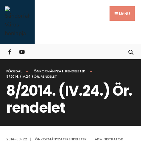
Search
Skip
for:
Close
to
MENU
Searc
content
Wind
FŐOLDAL
ÖNKORMÁNYZATI RENDELETEK
8/2014. (IV.24.) ÖR. RENDELET
8/2014. (IV.24.) Ör.
rendelet
2014-08-22
|
ÖNKORMÁNYZATI RENDELETEK
|
ADMINISTRATOR