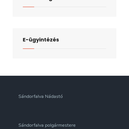
E-ügyintézés
Sándorfalva Nádastó
Sándorfalva polgármestere