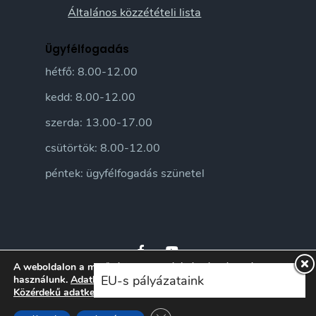
Általános közzétételi lista
Ügyfélfogadás
hétfő: 8.00-12.00
kedd: 8.00-12.00
szerda: 13.00-17.00
csütörtök: 8.00-12.00
péntek: ügyfélfogadás szünetel
A weboldalon a minőségi felhasználói élmény érdekében sütiket
EU-s pályázataink
használunk.
Adatkezelési tájékoztatónkat
itt ismerheti meg.
Közérdekű adatkezelési szabályzatunkat
itt ismerheti meg.
© 2026 Sándorfalva Város honlapja • Sándorfalvi Közös Önkormányzati
Hivatal 2016 | Minden jog fenntartva
Close GDPR Cookie Banner