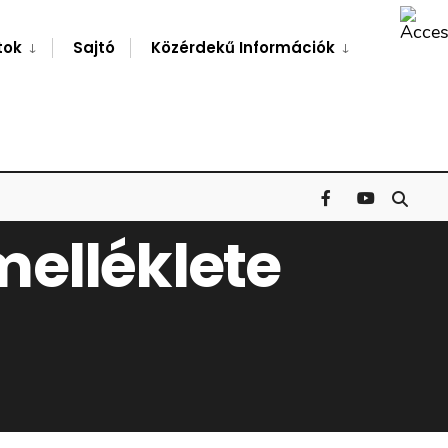
Search
Window
tok
Sajtó
Közérdekű Információk
 melléklete