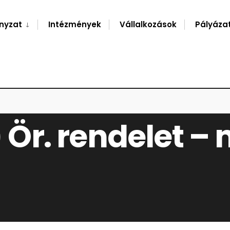
nyzat
Intézmények
Vállalkozások
Pályáza
E
) Ör. rendelet –