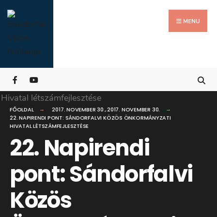
Search
Skip
for:
Close
to
MENU
Searc
content
Wind
FŐOLDAL
2017. NOVEMBER 30.
,
2017. NOVEMBER 30.
22. NAPIRENDI PONT: SÁNDORFALVI KÖZÖS ÖNKORMÁNYZATI
HIVATAL LÉTSZÁMFEJLESZTÉSE
22. Napirendi
pont: Sándorfalvi
Közös