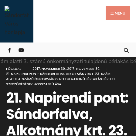
Search
Skip
for:
Close
to
MENU
Searc
content
Wind
FŐOLDAL
2017. NOVEMBER 30.
,
2017. NOVEMBER 30.
21. NAPIRENDI PONT: SÁNDORFALVA, ALKOTMÁNY KRT. 23. SZÁM
ALATTI 3. SZÁMÚ ÖNKORMÁNYZATI TULAJDONÚ BÉRLAKÁS BÉRLETI
SZERZŐDÉSÉNEK HOSSZABBÍTÁSA
21. Napirendi pont:
Sándorfalva,
Alkotmány krt. 23.