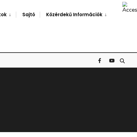
Search
Window
tok
Sajtó
Közérdekű Információk