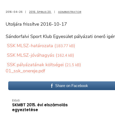
2016-04-26
|
2016. ÁPRILIS 20.
|
ADMINISTRATOR
Utoljára frissítve 2016-10-17
Sándorfalvi Sport Klub Egyesület pályázati önerő igé
SSK MLSZ-határozata (
)
183.77 kB
SSK MLSZ-jóváhagyás (
)
162.4 kB
SSK pályázatának költségei (
)
21.5 kB
01_ssk_onereje.pdf
Share on Facebook
Előző:
SKMBT 2015. évi elszámolás
egyeztetése