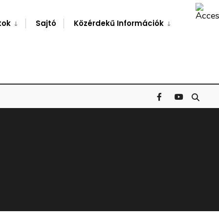
Search
Window
tok
Sajtó
Közérdekű Információk