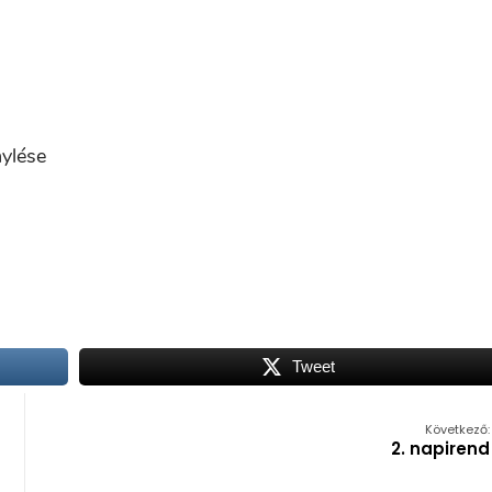
nylése
Tweet
Következő:
2. napirend