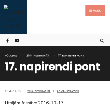
Search
Skip
for:
Close
to
MENU
Searc
content
Wind
FŐOLDAL
2014. FEBRUÁR 13.
17. NAPIRENDI PONT
17. napirendi pont
2014-02-05
|
2014. FEBRUÁR 13.
|
ADMINISTRATOR
Utoljára frissítve 2016-10-17