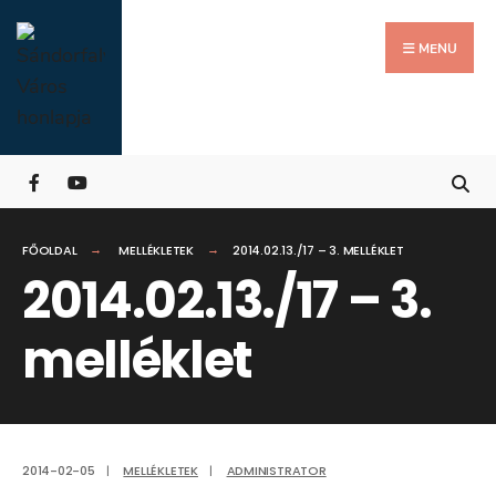
Search
Skip
for:
Close
to
MENU
Searc
content
Wind
FŐOLDAL
MELLÉKLETEK
2014.02.13./17 – 3. MELLÉKLET
2014.02.13./17 – 3.
melléklet
2014-02-05
|
MELLÉKLETEK
|
ADMINISTRATOR