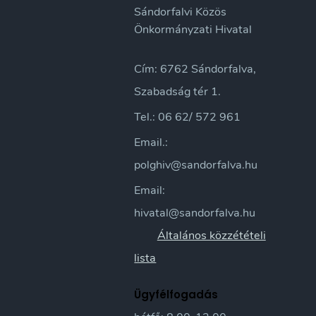
Sándorfalvi Közös
Önkormányzati Hivatal
Cím: 6762 Sándorfalva,
Szabadság tér 1.
Tel.: 06 62/ 572 961
Email.:
polghiv@sandorfalva.hu
Email:
hivatal@sandorfalva.hu
Általános közzétételi
lista
Ügyfélfogadás