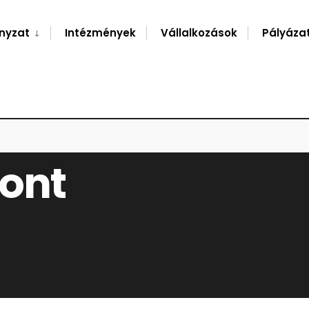
nyzat
Intézmények
Vállalkozások
Pályáza
pont