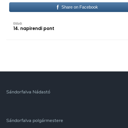
Share on Facebook
Előző:
14. napirendi pont
Sándorfalva Nádastó
Sándorfalva polgármestere