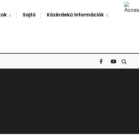
Search
Window
tok
Sajtó
Közérdekű Információk