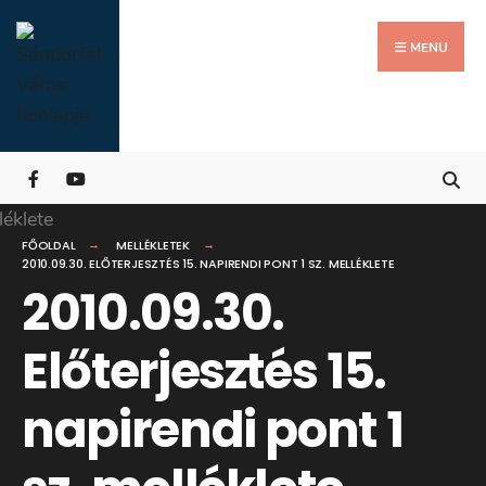
Search
Skip
for:
Close
to
MENU
Searc
content
Wind
FŐOLDAL
MELLÉKLETEK
2010.09.30. ELŐTERJESZTÉS 15. NAPIRENDI PONT 1 SZ. MELLÉKLETE
2010.09.30.
Előterjesztés 15.
napirendi pont 1